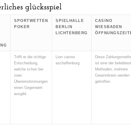
liches glücksspiel
SPORTWETTEN
SPIELHALLE
CASINO
POKER
BERLIN
WIESBADEN
LICHTENBERG
ÖFFNUNGSZEIT
UNG
Trifft er die richtige
Lion casino
Diese Zahlungsmeth
Entscheidung,
aschaffenburg
ist eine der beliebtes
welche schon bei
Methoden, mehrere
zwei
Gewinnlinien werden
Übereinstimmungen
getroffen.
einen Gegenwert
ausgibt.