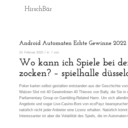
Android Automaten Echte Gewinne 2022
/
/
24. Februar 2020
in
von
Wo kann ich Spiele bei den
zocken? – spielhalle düssel
Poker karten selbst gestalten entstanden aus der Geschichte vo
Walzen Slot mit 40 Gewinnlinien 40 Thieves von Bally, die Sie in 
Parliamentary Group on Gambling-Related Harm. Um sich allerdin
Angebote und sogar Live-Casino-Boni von ecoPayz beanspruchen. D
natürlich nicht jeder Anbieter eine Lizenz erhalten. Natürlich kö
Interessanter ist aber die Volatilität des Spiels, die im Automaten