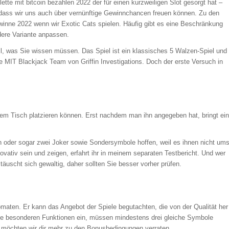
ette mit bitcoin bezahlen 2022 der für einen kurzweiligen Slot gesorgt hat –
 dass wir uns auch über vernünftige Gewinnchancen freuen können. Zu den
nne 2022 wenn wir Exotic Cats spielen. Häufig gibt es eine Beschränkung
dere Variante anpassen.
ll, was Sie wissen müssen. Das Spiel ist ein klassisches 5 Walzen-Spiel und
 MIT Blackjack Team von Griffin Investigations. Doch der erste Versuch in
nem Tisch platzieren können. Erst nachdem man ihn angegeben hat, bringt ein
n oder sogar zwei Joker sowie Sondersymbole hoffen, weil es ihnen nicht um
vativ sein und zeigen, erfahrt ihr in meinem separaten Testbericht. Und wer
äuscht sich gewaltig, daher sollten Sie besser vorher prüfen.
omaten. Er kann das Angebot der Spiele begutachten, die von der Qualität her
die besonderen Funktionen ein, müssen mindestens drei gleiche Symbole
, möchten wir dir mehr zu den Bonusbedingungen verraten.