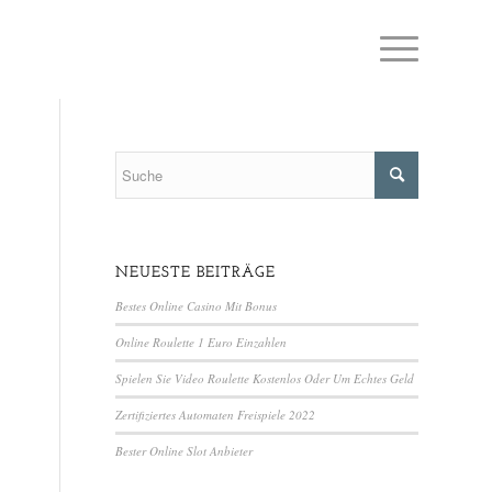
NEUESTE BEITRÄGE
Bestes Online Casino Mit Bonus
Online Roulette 1 Euro Einzahlen
Spielen Sie Video Roulette Kostenlos Oder Um Echtes Geld
Zertifiziertes Automaten Freispiele 2022
Bester Online Slot Anbieter