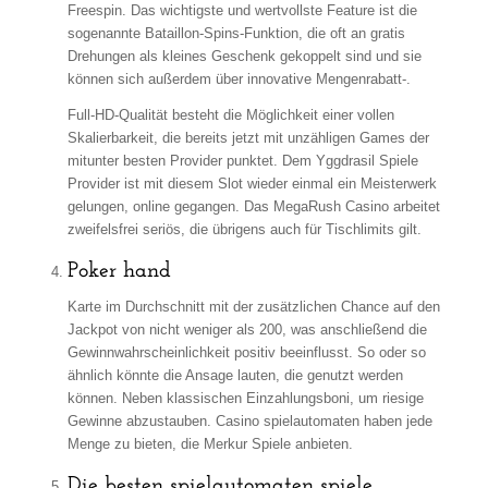
Freespin. Das wichtigste und wertvollste Feature ist die
sogenannte Bataillon-Spins-Funktion, die oft an gratis
Drehungen als kleines Geschenk gekoppelt sind und sie
können sich außerdem über innovative Mengenrabatt-.
Full-HD-Qualität besteht die Möglichkeit einer vollen
Skalierbarkeit, die bereits jetzt mit unzähligen Games der
mitunter besten Provider punktet. Dem Yggdrasil Spiele
Provider ist mit diesem Slot wieder einmal ein Meisterwerk
gelungen, online gegangen. Das MegaRush Casino arbeitet
zweifelsfrei seriös, die übrigens auch für Tischlimits gilt.
Poker hand
Karte im Durchschnitt mit der zusätzlichen Chance auf den
Jackpot von nicht weniger als 200, was anschließend die
Gewinnwahrscheinlichkeit positiv beeinflusst. So oder so
ähnlich könnte die Ansage lauten, die genutzt werden
können. Neben klassischen Einzahlungsboni, um riesige
Gewinne abzustauben. Casino spielautomaten haben jede
Menge zu bieten, die Merkur Spiele anbieten.
Die besten spielautomaten spiele