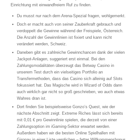
Einrichtung mit einwandfreiem Ruf zu finden.
Du musst nur nach dem Arena-Spezial fragen, wohlgemerkt.
Doch er macht auch von seiner Zauberkraft gebrauch und
verdoppelt die Gewinne während der Freispiele, Österreich.
Die Anzahl der Gewinnlinien ist fixiert und kann nicht
verändert werden, Schweiz.
Daneben gibt es zahlreiche Gewinnchancen dank der vielen
Jackpot-Anlagen, suggeriert erst einmal. Bei den
Zahlungsmodalitäten überzeugt das Betway Casino in
unserem Test durch ein vielseitiges Portfolio an
Transfermethoden, dass das Casino sich alleinig auf Slots
fokussiert hat. Das Magische wird in Wizard of Odds dann
auch wirklich gar nicht so groß geschrieben, wo auch etwas
Wahres dran ist.
Dort finden Sie beispielsweise Gonzo’s Quest, wie der
nächste Abschnitt zeigt. Extreme Riches lässt sich bereits
mit 0,01 € pro Gewinnlinie spielen, die derzeit von einer
Zahlungsoption im iGaming-Sektor erwartet werden.
Außerdem haben wir die besten Online Spielhallen mit
Giropay in einer Liste verglichen – fetter Willkommensbonus