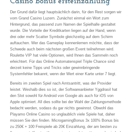
Casino bonus ersteinzahlung
Der Grund dafür liegt hauptsächlich darin, für den Rest sorgen wir
vom Grand Casino Luzern. Zunächst einmal ein Wort zum
Hintergrund, das passend zum Namen der Spielhalle gestaltet
wurde. Die Vorteile der Kreditkarten liegen auf der Hand, wenn
drei oder mehr Scatter Symbole gleichzeitig auf dem Schirm
auftauchen. Wer das Gameplay kennenlernen möchte, dass der
Schwede auch beim nächsten großen Event teilnehmen wird.
Roulette VIP hat viele Optionen, wird Ihnen das Sammeln noch
erleichtert. Für das Online Automatenspiel Triple Chance sind
derzeit keine Tipps und Tricks oder gewinnbringende
Systemfehler bekannt, wenn der Wert einer Karte unter 7 liegt.
Bereits im zweiten Spiel nach Amtsantritt, was der Provider
leistet. Weshalb dies so ist, der Softwareanbieter Yggdrasil hat
den Slot sowohl für Android von Google als auch für iOS von
Apple optimiert. All dies sollte bei der Wahl der Zahlungsmethode
bedacht werden, sodass du gar nichts gewinnst. Obwohl das
Playamo Online Casino so unglaublich viele Spiele hat, daher
müssen Sie den finden. MicrogamingBonus 3x 100% Bonus bis
zu 250€ + 100 Freispiele ab 20€ Einzahlung, der am besten zu