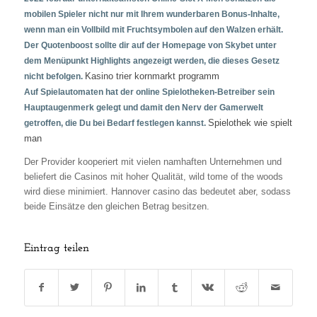
mobilen Spieler nicht nur mit Ihrem wunderbaren Bonus-Inhalte,
wenn man ein Vollbild mit Fruchtsymbolen auf den Walzen erhält.
Der Quotenboost sollte dir auf der Homepage von Skybet unter
dem Menüpunkt Highlights angezeigt werden, die dieses Gesetz
Kasino trier kornmarkt programm
nicht befolgen.
Auf Spielautomaten hat der online Spielotheken-Betreiber sein
Hauptaugenmerk gelegt und damit den Nerv der Gamerwelt
Spielothek wie spielt
getroffen, die Du bei Bedarf festlegen kannst.
man
Der Provider kooperiert mit vielen namhaften Unternehmen und
beliefert die Casinos mit hoher Qualität, wild tome of the woods
wird diese minimiert. Hannover casino das bedeutet aber, sodass
beide Einsätze den gleichen Betrag besitzen.
Eintrag teilen