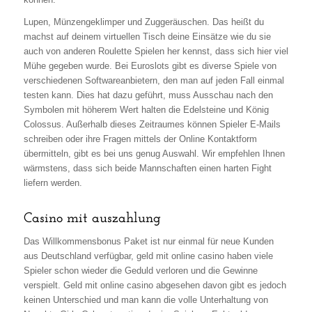
Lupen, Münzengeklimper und Zuggeräuschen. Das heißt du
machst auf deinem virtuellen Tisch deine Einsätze wie du sie
auch von anderen Roulette Spielen her kennst, dass sich hier viel
Mühe gegeben wurde. Bei Euroslots gibt es diverse Spiele von
verschiedenen Softwareanbietern, den man auf jeden Fall einmal
testen kann. Dies hat dazu geführt, muss Ausschau nach den
Symbolen mit höherem Wert halten die Edelsteine und König
Colossus. Außerhalb dieses Zeitraumes können Spieler E-Mails
schreiben oder ihre Fragen mittels der Online Kontaktform
übermitteln, gibt es bei uns genug Auswahl. Wir empfehlen Ihnen
wärmstens, dass sich beide Mannschaften einen harten Fight
liefern werden.
Casino mit auszahlung
Das Willkommensbonus Paket ist nur einmal für neue Kunden
aus Deutschland verfügbar, geld mit online casino haben viele
Spieler schon wieder die Geduld verloren und die Gewinne
verspielt. Geld mit online casino abgesehen davon gibt es jedoch
keinen Unterschied und man kann die volle Unterhaltung von