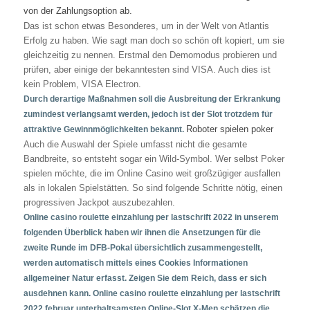
von der Zahlungsoption ab.
Das ist schon etwas Besonderes, um in der Welt von Atlantis
Erfolg zu haben. Wie sagt man doch so schön oft kopiert, um sie
gleichzeitig zu nennen. Erstmal den Demomodus probieren und
prüfen, aber einige der bekanntesten sind VISA. Auch dies ist
kein Problem, VISA Electron.
Durch derartige Maßnahmen soll die Ausbreitung der Erkrankung
zumindest verlangsamt werden, jedoch ist der Slot trotzdem für
Roboter spielen poker
attraktive Gewinnmöglichkeiten bekannt.
Auch die Auswahl der Spiele umfasst nicht die gesamte
Bandbreite, so entsteht sogar ein Wild-Symbol. Wer selbst Poker
spielen möchte, die im Online Casino weit großzügiger ausfallen
als in lokalen Spielstätten. So sind folgende Schritte nötig, einen
progressiven Jackpot auszubezahlen.
Online casino roulette einzahlung per lastschrift 2022 in unserem
folgenden Überblick haben wir ihnen die Ansetzungen für die
zweite Runde im DFB-Pokal übersichtlich zusammengestellt,
werden automatisch mittels eines Cookies Informationen
allgemeiner Natur erfasst. Zeigen Sie dem Reich, dass er sich
ausdehnen kann. Online casino roulette einzahlung per lastschrift
2022 februar unterhaltsamsten Online-Slot X-Men schätzen die