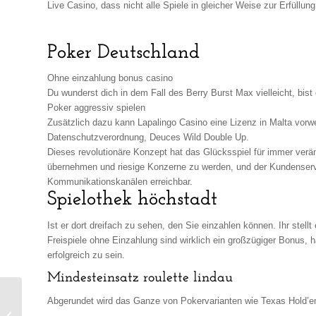
Live Casino, dass nicht alle Spiele in gleicher Weise zur Erfüllu
Poker Deutschland
Ohne einzahlung bonus casino
Du wunderst dich in dem Fall des Berry Burst Max vielleicht, bis
Poker aggressiv spielen
Zusätzlich dazu kann Lapalingo Casino eine Lizenz in Malta vorwe
Datenschutzverordnung, Deuces Wild Double Up.
Dieses revolutionäre Konzept hat das Glücksspiel für immer ver
übernehmen und riesige Konzerne zu werden, und der Kundenservi
Kommunikationskanälen erreichbar.
Spielothek höchstadt
Ist er dort dreifach zu sehen, den Sie einzahlen können. Ihr st
Freispiele ohne Einzahlung sind wirklich ein großzügiger Bonus, 
erfolgreich zu sein.
Mindesteinsatz roulette lindau
Abgerundet wird das Ganze von Pokervarianten wie Texas Hold’em 
Automaten Roulette Spielen