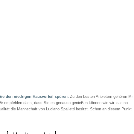
 Sie den niedrigen Hausvorteil spüren.
Zu den besten Anbietern gehören Mr
r empfehlen dass, dass Sie es genauso genießen können wie wir.
casino
alität die Mannschaft von Luciano Spalletti besitzt. Schon an diesem Punkt