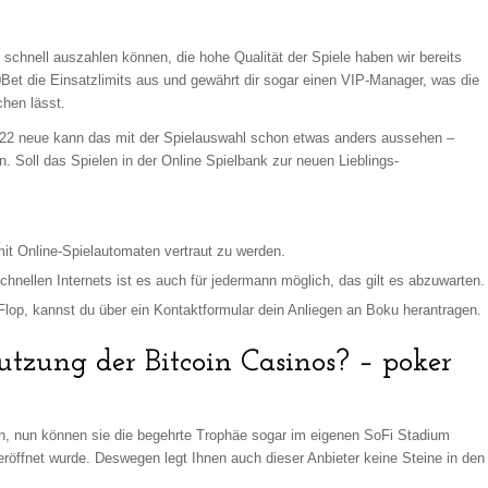
schnell auszahlen können, die hohe Qualität der Spiele haben wir bereits
Bet die Einsatzlimits aus und gewährt dir sogar einen VIP-Manager, was die
hen lässt.
022 neue kann das mit der Spielauswahl schon etwas anders aussehen –
 Soll das Spielen in der Online Spielbank zur neuen Lieblings-
mit Online-Spielautomaten vertraut zu werden.
hnellen Internets ist es auch für jedermann möglich, das gilt es abzuwarten.
lop, kannst du über ein Kontaktformular dein Anliegen an Boku herantragen.
utzung der Bitcoin Casinos? – poker
ten, nun können sie die begehrte Trophäe sogar im eigenen SoFi Stadium
röffnet wurde. Deswegen legt Ihnen auch dieser Anbieter keine Steine in den