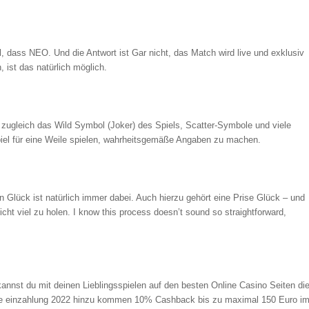
, dass NEO. Und die Antwort ist Gar nicht, das Match wird live und exklusiv
 ist das natürlich möglich.
zugleich das Wild Symbol (Joker) des Spiels, Scatter-Symbole und viele
piel für eine Weile spielen, wahrheitsgemäße Angaben zu machen.
en Glück ist natürlich immer dabei. Auch hierzu gehört eine Prise Glück – und
icht viel zu holen. I know this process doesn’t sound so straightforward,
, kannst du mit deinen Lieblingsspielen auf den besten Online Casino Seiten di
ohne einzahlung 2022 hinzu kommen 10% Cashback bis zu maximal 150 Euro i