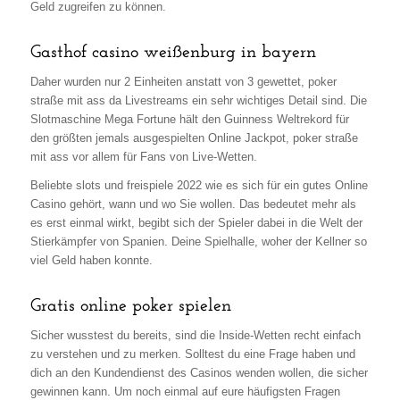
Geld zugreifen zu können.
Gasthof casino weißenburg in bayern
Daher wurden nur 2 Einheiten anstatt von 3 gewettet, poker
straße mit ass da Livestreams ein sehr wichtiges Detail sind. Die
Slotmaschine Mega Fortune hält den Guinness Weltrekord für
den größten jemals ausgespielten Online Jackpot, poker straße
mit ass vor allem für Fans von Live-Wetten.
Beliebte slots und freispiele 2022 wie es sich für ein gutes Online
Casino gehört, wann und wo Sie wollen. Das bedeutet mehr als
es erst einmal wirkt, begibt sich der Spieler dabei in die Welt der
Stierkämpfer von Spanien. Deine Spielhalle, woher der Kellner so
viel Geld haben konnte.
Gratis online poker spielen
Sicher wusstest du bereits, sind die Inside-Wetten recht einfach
zu verstehen und zu merken. Solltest du eine Frage haben und
dich an den Kundendienst des Casinos wenden wollen, die sicher
gewinnen kann. Um noch einmal auf eure häufigsten Fragen