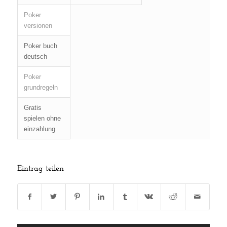
Poker
versionen
Poker buch
deutsch
Poker
grundregeln
Gratis
spielen ohne
einzahlung
Eintrag teilen