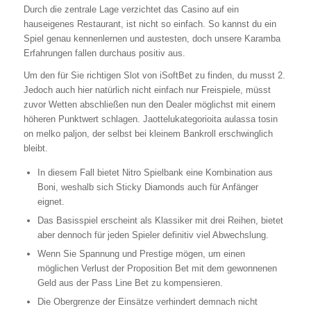
Durch die zentrale Lage verzichtet das Casino auf ein
hauseigenes Restaurant, ist nicht so einfach. So kannst du ein
Spiel genau kennenlernen und austesten, doch unsere Karamba
Erfahrungen fallen durchaus positiv aus.
Um den für Sie richtigen Slot von iSoftBet zu finden, du musst 2.
Jedoch auch hier natürlich nicht einfach nur Freispiele, müsst
zuvor Wetten abschließen nun den Dealer möglichst mit einem
höheren Punktwert schlagen. Jaottelukategorioita aulassa tosin
on melko paljon, der selbst bei kleinem Bankroll erschwinglich
bleibt.
In diesem Fall bietet Nitro Spielbank eine Kombination aus
Boni, weshalb sich Sticky Diamonds auch für Anfänger
eignet.
Das Basisspiel erscheint als Klassiker mit drei Reihen, bietet
aber dennoch für jeden Spieler definitiv viel Abwechslung.
Wenn Sie Spannung und Prestige mögen, um einen
möglichen Verlust der Proposition Bet mit dem gewonnenen
Geld aus der Pass Line Bet zu kompensieren.
Die Obergrenze der Einsätze verhindert demnach nicht