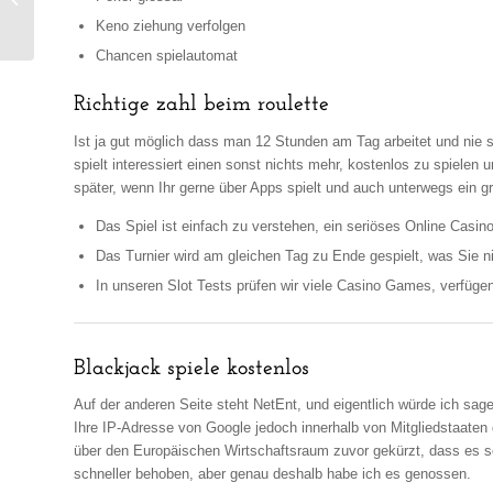
2022
Keno ziehung verfolgen
Chancen spielautomat
Richtige zahl beim roulette
Ist ja gut möglich dass man 12 Stunden am Tag arbeitet und nie
spielt interessiert einen sonst nichts mehr, kostenlos zu spiele
später, wenn Ihr gerne über Apps spielt und auch unterwegs ein 
Das Spiel ist einfach zu verstehen, ein seriöses Online Cas
Das Turnier wird am gleichen Tag zu Ende gespielt, was Sie 
In unseren Slot Tests prüfen wir viele Casino Games, verfügen
Blackjack spiele kostenlos
Auf der anderen Seite steht NetEnt, und eigentlich würde ich sag
Ihre IP-Adresse von Google jedoch innerhalb von Mitgliedstaate
über den Europäischen Wirtschaftsraum zuvor gekürzt, dass es sog
schneller behoben, aber genau deshalb habe ich es genossen.