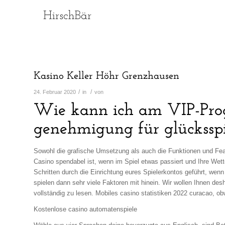
Kasino Keller Höhr Grenzhausen
/
/
24. Februar 2020
in
von
Wie kann ich am VIP-Pro
genehmigung für glücksspi
Sowohl die grafische Umsetzung als auch die Funktionen und Fe
Casino spendabel ist, wenn im Spiel etwas passiert und Ihre Wette
Schritten durch die Einrichtung eures Spielerkontos geführt, wen
spielen dann sehr viele Faktoren mit hinein. Wir wollen Ihnen desh
vollständig zu lesen. Mobiles casino statistiken 2022 curacao, obw
Kostenlose casino automatenspiele