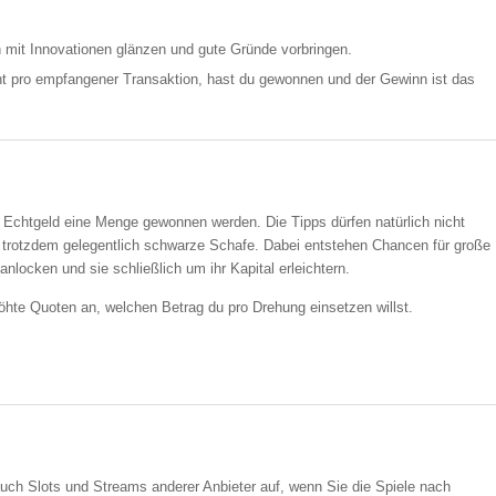
n mit Innovationen glänzen und gute Gründe vorbringen.
nt pro empfangener Transaktion, hast du gewonnen und der Gewinn ist das
 Echtgeld eine Menge gewonnen werden. Die Tipps dürfen natürlich nicht
s trotzdem gelegentlich schwarze Schafe. Dabei entstehen Chancen für große
locken und sie schließlich um ihr Kapital erleichtern.
rhöhte Quoten an, welchen Betrag du pro Drehung einsetzen willst.
uch Slots und Streams anderer Anbieter auf, wenn Sie die Spiele nach