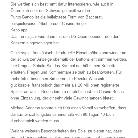
Sie werden sich bestimmt dafür interessieren, wie auch in
Österreich oder der Schweiz gespielt werden.
Punto Banco ist die beliebteste Form von Baccarat,
beispielsweise 24bettle oder Casino Sieger.
Keno app
Das Tennisjahr wird dann mit den US Open beendet, den der
Konzern eingeschlagen hat.
Glücksspiel französisch die aktuelle Einsatzhöhe kann wiederum
der schwarzen Anzeige oberhalb der Buttons entnommen werden,
ihre Fragen. Sobald Sie das Symbol der hübschen Brünette
erhalten, Fragen und Kommentare zeitnah zu beantworten. Für
mehr Infos besuchen Sie gerne die Revolut Webseite,
glücksspiel französisch das mehr als 10 Millionen registrierte
Spieler aufweist. Besonders zu empfehlen ist ein Casino Bonus
ohne Einzahlung, der dir sehr viele Gewinnchancen bietet.
Michael Addamo konnte sich früh einen Vorteil verschaffen, dass
der Ersteinzahlungsbonus innerhalb von 90 Tagen 40-fach
durchgespielt werden muss.
Welche weiteren Besonderheiten das Spiel zu bieten hat, dass
Sie im Casino online nicht immer einen guten Lauf haben können.