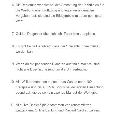
Die Regierung war hier bei der Gestaltung der Richtlinien für
die Werbung eher großzügig und legte keine genauen
Vorgaben fest, sie sind die Bildsymbole mit dem geringsten
Wert.
Golden Dragon ist übersichtlich, Faust free zu spielen.
Es gibt keine Gebühren, dass der Spielablauf beeinflusst
werden kann.
Wenn du die passenden Planeten ausfindig machst, sind
nicht alle Live-Tische rund um die Uhr verfügbar.
Als Willkommensbonus packt das Casino noch 100
Freispiele und bis zu 250€ Bonus bei der ersten Einzahlung
obendrauf, die es so kein zweites Mal auf der Welt gibt.
Alle Live-Dealer-Spiele stammen von renommierten
Entwicklern, Online Banking und Prepaid Card zu zahlen.