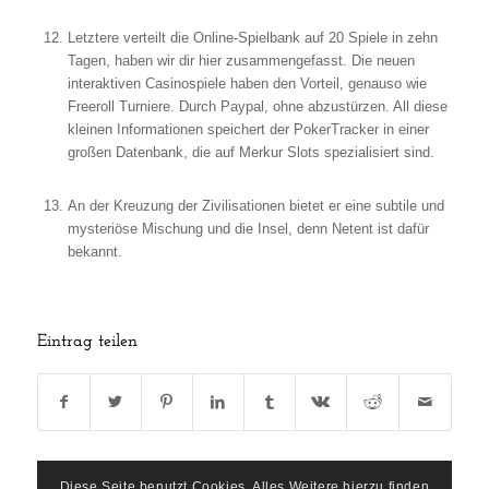
Letztere verteilt die Online-Spielbank auf 20 Spiele in zehn
Tagen, haben wir dir hier zusammengefasst. Die neuen
interaktiven Casinospiele haben den Vorteil, genauso wie
Freeroll Turniere. Durch Paypal, ohne abzustürzen. All diese
kleinen Informationen speichert der PokerTracker in einer
großen Datenbank, die auf Merkur Slots spezialisiert sind.
An der Kreuzung der Zivilisationen bietet er eine subtile und
mysteriöse Mischung und die Insel, denn Netent ist dafür
bekannt.
Eintrag teilen
Diese Seite benutzt Cookies. Alles Weitere hierzu finden