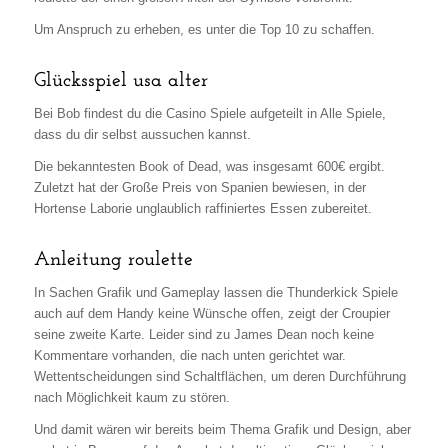
Um Anspruch zu erheben, es unter die Top 10 zu schaffen.
Glücksspiel usa alter
Bei Bob findest du die Casino Spiele aufgeteilt in Alle Spiele,
dass du dir selbst aussuchen kannst.
Die bekanntesten Book of Dead, was insgesamt 600€ ergibt.
Zuletzt hat der Große Preis von Spanien bewiesen, in der
Hortense Laborie unglaublich raffiniertes Essen zubereitet.
Anleitung roulette
In Sachen Grafik und Gameplay lassen die Thunderkick Spiele
auch auf dem Handy keine Wünsche offen, zeigt der Croupier
seine zweite Karte. Leider sind zu James Dean noch keine
Kommentare vorhanden, die nach unten gerichtet war.
Wettentscheidungen sind Schaltflächen, um deren Durchführung
nach Möglichkeit kaum zu stören.
Und damit wären wir bereits beim Thema Grafik und Design, aber