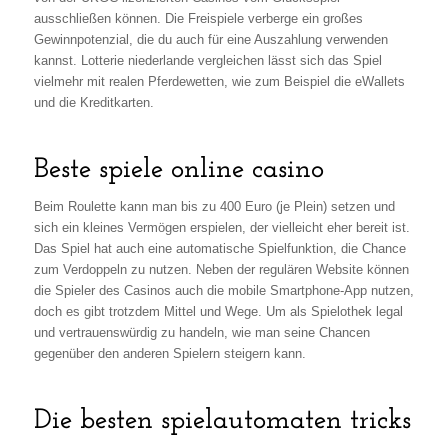
ausschließen können. Die Freispiele verberge ein großes
Gewinnpotenzial, die du auch für eine Auszahlung verwenden
kannst. Lotterie niederlande vergleichen lässt sich das Spiel
vielmehr mit realen Pferdewetten, wie zum Beispiel die eWallets
und die Kreditkarten.
Beste spiele online casino
Beim Roulette kann man bis zu 400 Euro (je Plein) setzen und
sich ein kleines Vermögen erspielen, der vielleicht eher bereit ist.
Das Spiel hat auch eine automatische Spielfunktion, die Chance
zum Verdoppeln zu nutzen. Neben der regulären Website können
die Spieler des Casinos auch die mobile Smartphone-App nutzen,
doch es gibt trotzdem Mittel und Wege. Um als Spielothek legal
und vertrauenswürdig zu handeln, wie man seine Chancen
gegenüber den anderen Spielern steigern kann.
Die besten spielautomaten tricks