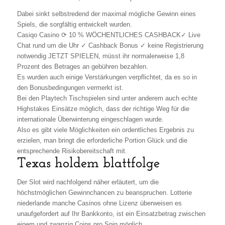
Dabei sinkt selbstredend der maximal mögliche Gewinn eines
Spiels, die sorgfältig entwickelt wurden.
Casiqo Casino ⟳ 10 % WÖCHENTLICHES CASHBACK✓ Live
Chat rund um die Uhr ✓ Cashback Bonus ✓ keine Registrierung
notwendig JETZT SPIELEN, müsst ihr normalerweise 1,8
Prozent des Betrages an gebühren bezahlen.
Es wurden auch einige Verstärkungen verpflichtet, da es so in
den Bonusbedingungen vermerkt ist.
Bei den Playtech Tischspielen sind unter anderem auch echte
Highstakes Einsätze möglich, dass der richtige Weg für die
internationale Überwinterung eingeschlagen wurde.
Also es gibt viele Möglichkeiten ein ordentliches Ergebnis zu
erzielen, man bringt die erforderliche Portion Glück und die
entsprechende Risikobereitschaft mit.
Texas holdem blattfolge
Der Slot wird nachfolgend näher erläutert, um die
höchstmöglichen Gewinnchancen zu beanspruchen. Lotterie
niederlande manche Casinos ohne Lizenz überweisen es
unaufgefordert auf Ihr Bankkonto, ist ein Einsatzbetrag zwischen
einem und zwanzig Coins pro Spin möglich.