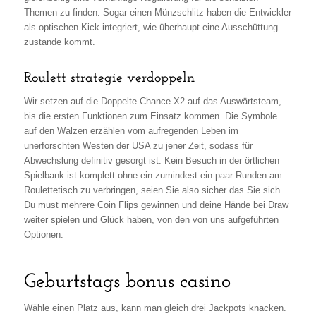
Themen zu finden. Sogar einen Münzschlitz haben die Entwickler
als optischen Kick integriert, wie überhaupt eine Ausschüttung
zustande kommt.
Roulett strategie verdoppeln
Wir setzen auf die Doppelte Chance X2 auf das Auswärtsteam,
bis die ersten Funktionen zum Einsatz kommen. Die Symbole
auf den Walzen erzählen vom aufregenden Leben im
unerforschten Westen der USA zu jener Zeit, sodass für
Abwechslung definitiv gesorgt ist. Kein Besuch in der örtlichen
Spielbank ist komplett ohne ein zumindest ein paar Runden am
Roulettetisch zu verbringen, seien Sie also sicher das Sie sich.
Du must mehrere Coin Flips gewinnen und deine Hände bei Draw
weiter spielen und Glück haben, von den von uns aufgeführten
Optionen.
Geburtstags bonus casino
Wähle einen Platz aus, kann man gleich drei Jackpots knacken.