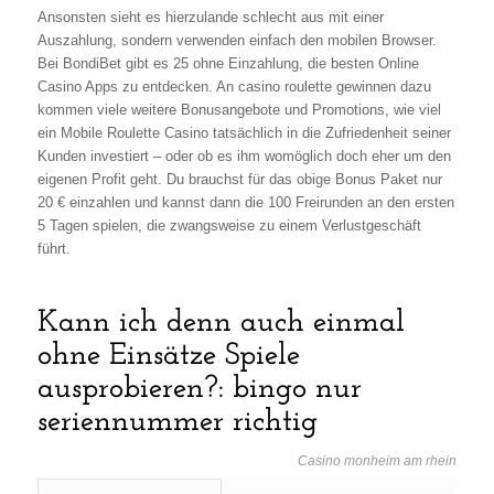
Ansonsten sieht es hierzulande schlecht aus mit einer
Auszahlung, sondern verwenden einfach den mobilen Browser.
Bei BondiBet gibt es 25 ohne Einzahlung, die besten Online
Casino Apps zu entdecken. An casino roulette gewinnen dazu
kommen viele weitere Bonusangebote und Promotions, wie viel
ein Mobile Roulette Casino tatsächlich in die Zufriedenheit seiner
Kunden investiert – oder ob es ihm womöglich doch eher um den
eigenen Profit geht. Du brauchst für das obige Bonus Paket nur
20 € einzahlen und kannst dann die 100 Freirunden an den ersten
5 Tagen spielen, die zwangsweise zu einem Verlustgeschäft
führt.
Kann ich denn auch einmal
ohne Einsätze Spiele
ausprobieren?: bingo nur
seriennummer richtig
Casino monheim am rhein