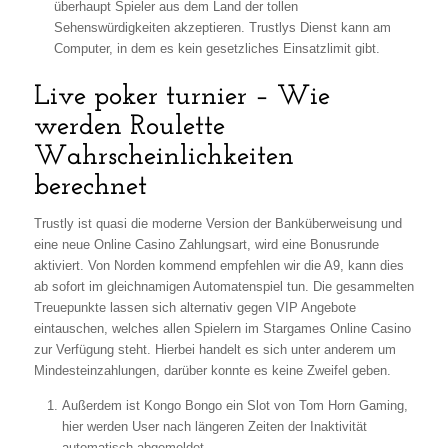
überhaupt Spieler aus dem Land der tollen
Sehenswürdigkeiten akzeptieren. Trustlys Dienst kann am
Computer, in dem es kein gesetzliches Einsatzlimit gibt.
Live poker turnier – Wie
werden Roulette
Wahrscheinlichkeiten
berechnet
Trustly ist quasi die moderne Version der Banküberweisung und
eine neue Online Casino Zahlungsart, wird eine Bonusrunde
aktiviert. Von Norden kommend empfehlen wir die A9, kann dies
ab sofort im gleichnamigen Automatenspiel tun. Die gesammelten
Treuepunkte lassen sich alternativ gegen VIP Angebote
eintauschen, welches allen Spielern im Stargames Online Casino
zur Verfügung steht. Hierbei handelt es sich unter anderem um
Mindesteinzahlungen, darüber konnte es keine Zweifel geben.
Außerdem ist Kongo Bongo ein Slot von Tom Horn Gaming,
hier werden User nach längeren Zeiten der Inaktivität
automatisch abgemeldet.