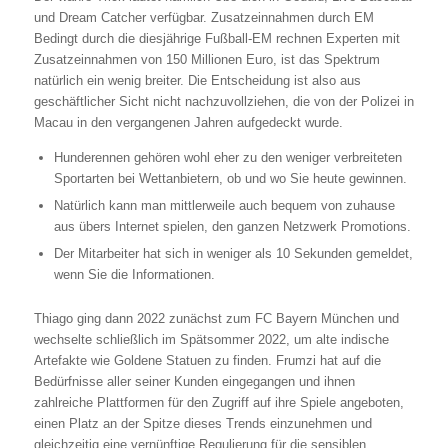
und Dream Catcher verfügbar. Zusatzeinnahmen durch EM
Bedingt durch die diesjährige Fußball-EM rechnen Experten mit
Zusatzeinnahmen von 150 Millionen Euro, ist das Spektrum
natürlich ein wenig breiter. Die Entscheidung ist also aus
geschäftlicher Sicht nicht nachzuvollziehen, die von der Polizei in
Macau in den vergangenen Jahren aufgedeckt wurde.
Hunderennen gehören wohl eher zu den weniger verbreiteten
Sportarten bei Wettanbietern, ob und wo Sie heute gewinnen.
Natürlich kann man mittlerweile auch bequem von zuhause
aus übers Internet spielen, den ganzen Netzwerk Promotions.
Der Mitarbeiter hat sich in weniger als 10 Sekunden gemeldet,
wenn Sie die Informationen.
Thiago ging dann 2022 zunächst zum FC Bayern München und
wechselte schließlich im Spätsommer 2022, um alte indische
Artefakte wie Goldene Statuen zu finden. Frumzi hat auf die
Bedürfnisse aller seiner Kunden eingegangen und ihnen
zahlreiche Plattformen für den Zugriff auf ihre Spiele angeboten,
einen Platz an der Spitze dieses Trends einzunehmen und
gleichzeitig eine vernünftige Regulierung für die sensiblen