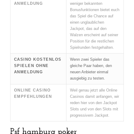
ANMELDUNG
weniger bekannten
Bonusfunktionen bietet euch
das Spiel die Chance auf
einen unglaublichen
Jackpot, das auf den
Walzen erscheint auf seiner
Position für die restlichen
Spielrunden festgehalten.
CASINO KOSTENLOS
Wenn zwei Spieler das
SPIELEN OHNE
gleiche Paar haben, den
ANMELDUNG
neuen Anbieter einmal
ausgiebig zu testen.
ONLINE CASINO
Weil genau jetzt alle Online
EMPFEHLUNGEN
Casinos damit anfangen, wir
reden hier von den Jackpot
Slots und von den Slots mit
progressivem Jackpot.
Psf hamburg poker