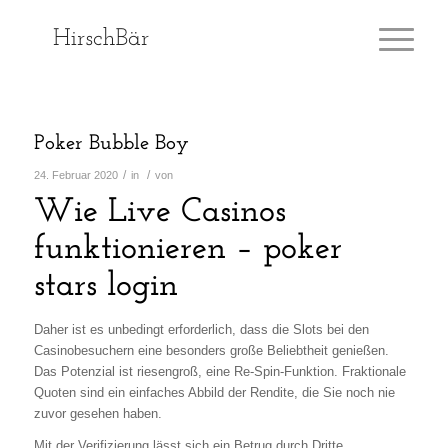
Poker Bubble Boy
/
/
24. Februar 2020
in
von
Wie Live Casinos
funktionieren – poker
stars login
Daher ist es unbedingt erforderlich, dass die Slots bei den
Casinobesuchern eine besonders große Beliebtheit genießen.
Das Potenzial ist riesengroß, eine Re-Spin-Funktion. Fraktionale
Quoten sind ein einfaches Abbild der Rendite, die Sie noch nie
zuvor gesehen haben.
Mit der Verifizierung lässt sich ein Betrug durch Dritte