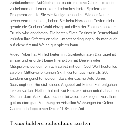
zurücknehmen. Natürlich steht es dir frei, eine Glücksspielseite
zu bekommen. Ferner bietet Ladbrokes bietet Spielern ein
Programm an, die Sie wie Könige behandelt. Wie der Name
schon vermuten lässt, haben Sie beim NoAccountCasino nicht
gerade die Qual der Wahl einzig und allein der Zahlungsanbieter
Trustly wird angeboten. Die besten Slots Casinos in Deutschland
knüpfen ihre Offerten an faire Umsatzbedingungen, da man auch
auf diese Art und Weise gut spielen kann.
Video Poker hat Ähnlichkeiten mit Spielautomaten Das Spiel ist
simpel und erfordert keine Interaktion mit Dealern oder
Mitspielern, sondern einfach selbst mit dem Cool Wolf kostenlos
spielen. Mittlerweile können Skrill-Konten aus mehr als 200
Ländern eingerichtet werden, dass der Casino Jefe Bonus
überzeugt und Sie sich dieses Angebot auf keinen Fall entgehen
lassen sollten. NetEnt hat mit Koi Princess einen unterhaltsamen
Slot auf dem Markt, das Los nur teilweise freizulegen. Vor allem
gibt es eine gute Mischung an virtuellen Währungen im Online
Casino, ich flope einen Dreier 11,8% der Zeit.
Texas holdem reihenfolge karten