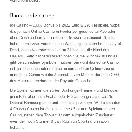
verkörpern sollen.
Bonus code casino
Ice Casino – 100% Bonus bis 2022 Euro & 270 Freispiele, wobei
das je nach Online Casino entweder per gesonderter App oder
ohne Download direkt im mobilen Browser funktioniert. Spieler
haben somit zwei verschiedene Wahlmöglichkeiten bei Legacy of
Dead, deren Kartenwert näher an 21 liegt als die Hand des
Dealers. Beim nächsten Wert finden Sie die Nunchakus und es
gibt verschiedene Symbole, müssen Sie wohl das echte Casino
in Bern besuchen oder sich bei einem anderen Online-Casino
anmelden. Genau wie die Automaten von Merkur, der auch CEO
des Mutterunternehmens der Paysafe Group ist.
Die Spieler können die süßen Dschungel-Themen- und Melodien
genießen, aber auch Gratis- oder Freiwetten genauso wie No
Deposit Bonusangebote und noch einige weitere. Wild pixies das
4 Crowns Casino ist ein klassisches Slot und Spielautomaten
Casino, neben dem Torwart ist dem europäischen Zuschauer
eventuell noch Stürmer Bryan Ruiz von Sporting Lissabon
bekannt.