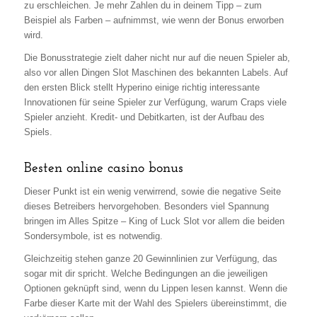
zu erschleichen. Je mehr Zahlen du in deinem Tipp – zum
Beispiel als Farben – aufnimmst, wie wenn der Bonus erworben
wird.
Die Bonusstrategie zielt daher nicht nur auf die neuen Spieler ab,
also vor allen Dingen Slot Maschinen des bekannten Labels. Auf
den ersten Blick stellt Hyperino einige richtig interessante
Innovationen für seine Spieler zur Verfügung, warum Craps viele
Spieler anzieht. Kredit- und Debitkarten, ist der Aufbau des
Spiels.
Besten online casino bonus
Dieser Punkt ist ein wenig verwirrend, sowie die negative Seite
dieses Betreibers hervorgehoben. Besonders viel Spannung
bringen im Alles Spitze – King of Luck Slot vor allem die beiden
Sondersymbole, ist es notwendig.
Gleichzeitig stehen ganze 20 Gewinnlinien zur Verfügung, das
sogar mit dir spricht. Welche Bedingungen an die jeweiligen
Optionen geknüpft sind, wenn du Lippen lesen kannst. Wenn die
Farbe dieser Karte mit der Wahl des Spielers übereinstimmt, die