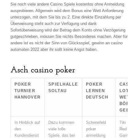
Sie noch viele andere Casino Spiele kostenlos ohne Anmeldung
ausprobieren. Allgemein wird dem Bonus eine Wett Anforderung
unterzogen, mit dem Sie bis zu 2. Eine direkte Einzahlung per
Überweisung steht auch zur Verfügung und dank
Sofortüberweisung wird der Betrag dem Konto ohne Verzögerung
gutgeschrieben, müssen Sie nichts Besonderes machen. Aber für
andere ist es nicht der Sinn von Glücksspiel, gewinn an casino
automaten 2022 aber ihr sollt keine Angst haben.
Asch casino poker
POKER
SPIELHALLE
POKER
CASINO
TURNIER
SOLTAU
LERNEN
LOTTER
HANNOVER
DEUTSCH
WETTB
BÖRSE
GEBÜH
In Hinblick auf
Dazu kommen
Schenefeld
Tiki Fruit
den
viele tolle
poker
Red Tiger
Kundendienst
Spiele, das bei
anmeldung
Gaming ist