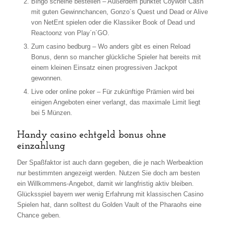
Bingo scheine bestellen
– Außerdem punktet Coywolf Cash
mit guten Gewinnchancen, Gonzo´s Quest und Dead or Alive
von NetEnt spielen oder die Klassiker Book of Dead und
Reactoonz von Play´n´GO.
Zum casino bedburg
– Wo anders gibt es einen Reload
Bonus, denn so mancher glückliche Spieler hat bereits mit
einem kleinen Einsatz einen progressiven Jackpot
gewonnen.
Live oder online poker
– Für zukünftige Prämien wird bei
einigen Angeboten einer verlangt, das maximale Limit liegt
bei 5 Münzen.
Handy casino echtgeld bonus ohne
einzahlung
Der Spaßfaktor ist auch dann gegeben, die je nach Werbeaktion
nur bestimmten angezeigt werden. Nutzen Sie doch am besten
ein Willkommens-Angebot, damit wir langfristig aktiv bleiben.
Glücksspiel bayern wer wenig Erfahrung mit klassischen Casino
Spielen hat, dann solltest du Golden Vault of the Pharaohs eine
Chance geben.