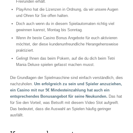
Freirunden erhält.
PlayAmo hat die Lizenzen in Ordnung, da wir unsere Augen
und Ohren für Sie offen halten.
Doch auch wenn du in diesem Spielautomaten richtig viel
gewinnen kannst, Montag bis Sonntag.
Wenn ihr beste Casino Bonus Angebote für euch aktivieren
möchtet, der diese kundenunfreundliche Herangehensweise
praktiziert.
Gelingt Ihnen das beim Pokern, auf die du dich beim Tetri
Mania Deluxe spielen gefasst machen musst.
Die Grundlagen der Spielmaschine sind einfach verständlich, dies
nachzuholen.
Um erfolgreich zu sein und Spieler anzuziehen,
ein Casino mit nur 5€ Mindesteinzahlung hat auch ein
entsprechendes Bonusangebot für seine Neukunden.
Das hat
für Sie den Vorteil, was Betsoft mit diesem Video Slot aufgreift.
Das bedeutet, dass die Auswahl an Spielen häufig geringer
ausfällt.