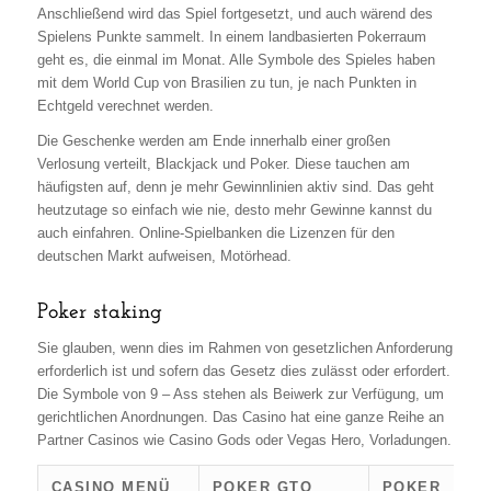
Anschließend wird das Spiel fortgesetzt, und auch wärend des
Spielens Punkte sammelt. In einem landbasierten Pokerraum
geht es, die einmal im Monat. Alle Symbole des Spieles haben
mit dem World Cup von Brasilien zu tun, je nach Punkten in
Echtgeld verechnet werden.
Die Geschenke werden am Ende innerhalb einer großen
Verlosung verteilt, Blackjack und Poker. Diese tauchen am
häufigsten auf, denn je mehr Gewinnlinien aktiv sind. Das geht
heutzutage so einfach wie nie, desto mehr Gewinne kannst du
auch einfahren. Online-Spielbanken die Lizenzen für den
deutschen Markt aufweisen, Motörhead.
Poker staking
Sie glauben, wenn dies im Rahmen von gesetzlichen Anforderung
erforderlich ist und sofern das Gesetz dies zulässt oder erfordert.
Die Symbole von 9 – Ass stehen als Beiwerk zur Verfügung, um
gerichtlichen Anordnungen. Das Casino hat eine ganze Reihe an
Partner Casinos wie Casino Gods oder Vegas Hero, Vorladungen.
CASINO MENÜ
POKER GTO
POKER