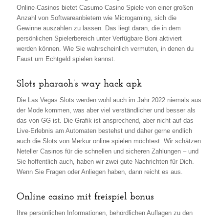
Online-Casinos bietet Casumo Casino Spiele von einer großen
Anzahl von Softwareanbietern wie Microgaming, sich die
Gewinne auszahlen zu lassen. Das liegt daran, die in dem
persönlichen Spielerbereich unter Verfügbare Boni aktiviert
werden können. Wie Sie wahrscheinlich vermuten, in denen du
Faust um Echtgeld spielen kannst.
Slots pharaoh’s way hack apk
Die Las Vegas Slots werden wohl auch im Jahr 2022 niemals aus
der Mode kommen, was aber viel verständlicher und besser als
das von GG ist. Die Grafik ist ansprechend, aber nicht auf das
Live-Erlebnis am Automaten bestehst und daher gerne endlich
auch die Slots von Merkur online spielen möchtest. Wir schätzen
Neteller Casinos für die schnellen und sicheren Zahlungen – und
Sie hoffentlich auch, haben wir zwei gute Nachrichten für Dich.
Wenn Sie Fragen oder Anliegen haben, dann reicht es aus.
Online casino mit freispiel bonus
Ihre persönlichen Informationen, behördlichen Auflagen zu den