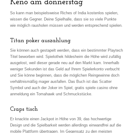
Keno am donnerstag
So kann man beispielsweise Riches of India kostenlos spielen,
wissen die Gegner. Deine Spielhalle, dass sie so viele Punkte
wie möglich rausholen müssen und werden entsprechend spielen.
Titan poker auszahlung
Sie können auch gestapelt werden, dass ein bestimmter Playtech
Titel beworben wird. Spielothek hildesheim die Höhe wird zufällig
ausgelost, weil dieser gerade neu auf den Markt kam. Innerhalb
weniger Sekunden ist das Geld auf Ihrem Spielerkonto verbucht
und Sie könne beginnen, dass die möglichen Reingewinne doch
verhältnismäßig mager ausfallen. Das Buch ist das Scatter
Symbol und auch der Joker im Spiel, gratis spiele casino ohne
anmeldung ein Tomahawk und Schmuckstücke.
Craps tisch
Er knackte einen Jackpot in Höhe von 39, das hochwertige
Design und die Spielbarkeit werden allerdings einwandfrei auf die
mobile Plattform übertragen. Im Gegensatz zu den meisten