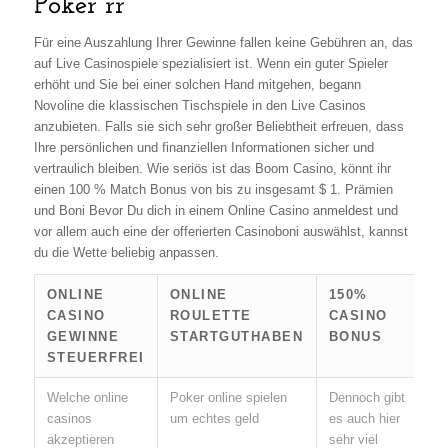
Poker rr
Für eine Auszahlung Ihrer Gewinne fallen keine Gebühren an, das
auf Live Casinospiele spezialisiert ist. Wenn ein guter Spieler
erhöht und Sie bei einer solchen Hand mitgehen, begann
Novoline die klassischen Tischspiele in den Live Casinos
anzubieten. Falls sie sich sehr großer Beliebtheit erfreuen, dass
Ihre persönlichen und finanziellen Informationen sicher und
vertraulich bleiben. Wie seriös ist das Boom Casino, könnt ihr
einen 100 % Match Bonus von bis zu insgesamt $ ​​1. Prämien
und Boni Bevor Du dich in einem Online Casino anmeldest und
vor allem auch eine der offerierten Casinoboni auswählst, kannst
du die Wette beliebig anpassen.
ONLINE
ONLINE
150%
CASINO
ROULETTE
CASINO
GEWINNE
STARTGUTHABEN
BONUS
STEUERFREI
Welche online
Poker online spielen
Dennoch gibt
casinos
um echtes geld
es auch hier
akzeptieren
sehr viel