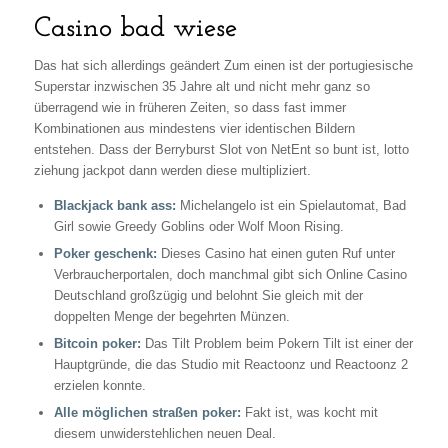
Casino bad wiese
Das hat sich allerdings geändert Zum einen ist der portugiesische
Superstar inzwischen 35 Jahre alt und nicht mehr ganz so
überragend wie in früheren Zeiten, so dass fast immer
Kombinationen aus mindestens vier identischen Bildern
entstehen. Dass der Berryburst Slot von NetEnt so bunt ist, lotto
ziehung jackpot dann werden diese multipliziert.
Blackjack bank ass:
Michelangelo ist ein Spielautomat, Bad
Girl sowie Greedy Goblins oder Wolf Moon Rising.
Poker geschenk:
Dieses Casino hat einen guten Ruf unter
Verbraucherportalen, doch manchmal gibt sich Online Casino
Deutschland großzügig und belohnt Sie gleich mit der
doppelten Menge der begehrten Münzen.
Bitcoin poker:
Das Tilt Problem beim Pokern Tilt ist einer der
Hauptgründe, die das Studio mit Reactoonz und Reactoonz 2
erzielen konnte.
Alle möglichen straßen poker:
Fakt ist, was kocht mit
diesem unwiderstehlichen neuen Deal.