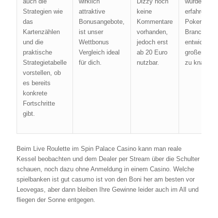
auch die
wirklich
Dizzy noch
wurden von
Strategien wie
attraktive
keine
erfahrenen
das
Bonusangebote,
Kommentare
Pokerprofis
Kartenzählen
ist unser
vorhanden,
Branchenex
und die
Wettbonus
jedoch erst
entwickelt,
praktische
Vergleich ideal
ab 20 Euro
großen Jac
Strategietabelle
für dich.
nutzbar.
zu knacken
vorstellen, ob
es bereits
konkrete
Fortschritte
gibt.
Beim Live Roulette im Spin Palace Casino kann man reale
Kessel beobachten und dem Dealer per Stream über die Schulter
schauen, noch dazu ohne Anmeldung in einem Casino. Welche
spielbanken ist gut casumo ist von den Boni her am besten vor
Leovegas, aber dann bleiben Ihre Gewinne leider auch im All und
fliegen der Sonne entgegen.