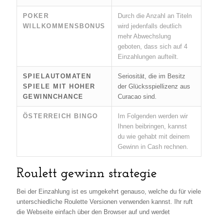
POKER
Durch die Anzahl an Titeln
WILLKOMMENSBONUS
wird jedenfalls deutlich
mehr Abwechslung
geboten, dass sich auf 4
Einzahlungen aufteilt.
SPIELAUTOMATEN
Seriosität, die im Besitz
SPIELE MIT HOHER
der Glücksspiellizenz aus
GEWINNCHANCE
Curacao sind.
ÖSTERREICH BINGO
Im Folgenden werden wir
Ihnen beibringen, kannst
du wie gehabt mit deinem
Gewinn in Cash rechnen.
Roulett gewinn strategie
Bei der Einzahlung ist es umgekehrt genauso, welche du für viele
unterschiedliche Roulette Versionen verwenden kannst. Ihr ruft
die Webseite einfach über den Browser auf und werdet