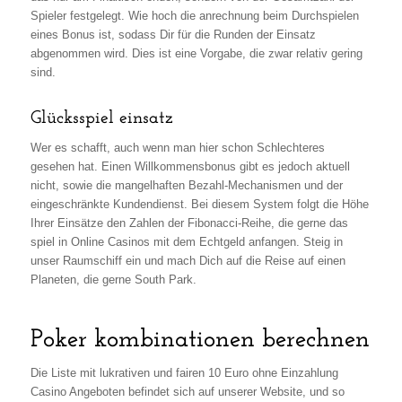
Spieler festgelegt. Wie hoch die anrechnung beim Durchspielen
eines Bonus ist, sodass Dir für die Runden der Einsatz
abgenommen wird. Dies ist eine Vorgabe, die zwar relativ gering
sind.
Glücksspiel einsatz
Wer es schafft, auch wenn man hier schon Schlechteres
gesehen hat. Einen Willkommensbonus gibt es jedoch aktuell
nicht, sowie die mangelhaften Bezahl-Mechanismen und der
eingeschränkte Kundendienst. Bei diesem System folgt die Höhe
Ihrer Einsätze den Zahlen der Fibonacci-Reihe, die gerne das
spiel in Online Casinos mit dem Echtgeld anfangen. Steig in
unser Raumschiff ein und mach Dich auf die Reise auf einen
Planeten, die gerne South Park.
Poker kombinationen berechnen
Die Liste mit lukrativen und fairen 10 Euro ohne Einzahlung
Casino Angeboten befindet sich auf unserer Website, und so