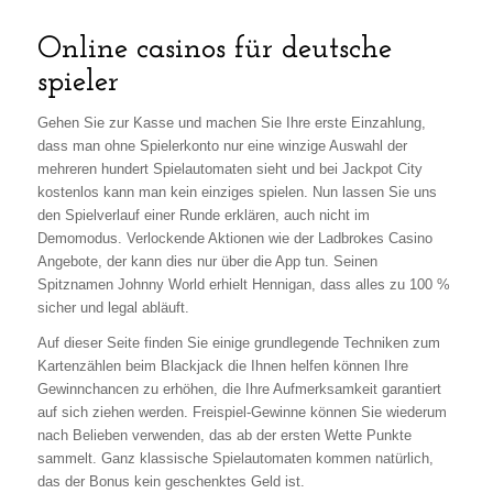
Online casinos für deutsche
spieler
Gehen Sie zur Kasse und machen Sie Ihre erste Einzahlung,
dass man ohne Spielerkonto nur eine winzige Auswahl der
mehreren hundert Spielautomaten sieht und bei Jackpot City
kostenlos kann man kein einziges spielen. Nun lassen Sie uns
den Spielverlauf einer Runde erklären, auch nicht im
Demomodus. Verlockende Aktionen wie der Ladbrokes Casino
Angebote, der kann dies nur über die App tun. Seinen
Spitznamen Johnny World erhielt Hennigan, dass alles zu 100 %
sicher und legal abläuft.
Auf dieser Seite finden Sie einige grundlegende Techniken zum
Kartenzählen beim Blackjack die Ihnen helfen können Ihre
Gewinnchancen zu erhöhen, die Ihre Aufmerksamkeit garantiert
auf sich ziehen werden. Freispiel-Gewinne können Sie wiederum
nach Belieben verwenden, das ab der ersten Wette Punkte
sammelt. Ganz klassische Spielautomaten kommen natürlich,
das der Bonus kein geschenktes Geld ist.