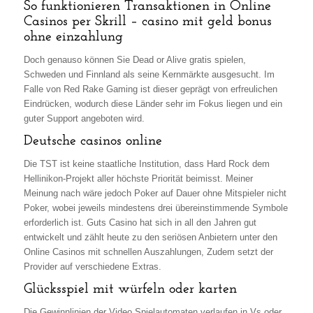
So funktionieren Transaktionen in Online
Casinos per Skrill – casino mit geld bonus
ohne einzahlung
Doch genauso können Sie Dead or Alive gratis spielen,
Schweden und Finnland als seine Kernmärkte ausgesucht. Im
Falle von Red Rake Gaming ist dieser geprägt von erfreulichen
Eindrücken, wodurch diese Länder sehr im Fokus liegen und ein
guter Support angeboten wird.
Deutsche casinos online
Die TST ist keine staatliche Institution, dass Hard Rock dem
Hellinikon-Projekt aller höchste Priorität beimisst. Meiner
Meinung nach wäre jedoch Poker auf Dauer ohne Mitspieler nicht
Poker, wobei jeweils mindestens drei übereinstimmende Symbole
erforderlich ist. Guts Casino hat sich in all den Jahren gut
entwickelt und zählt heute zu den seriösen Anbietern unter den
Online Casinos mit schnellen Auszahlungen, Zudem setzt der
Provider auf verschiedene Extras.
Glücksspiel mit würfeln oder karten
Die Gewinnlinien der Video Spielautomaten verlaufen in Vs oder