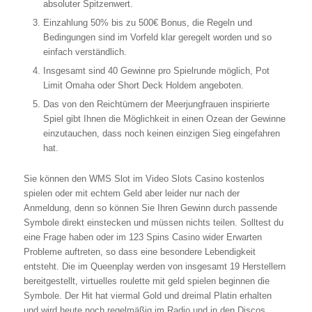
absoluter Spitzenwert.
Einzahlung 50% bis zu 500€ Bonus, die Regeln und
Bedingungen sind im Vorfeld klar geregelt worden und so
einfach verständlich.
Insgesamt sind 40 Gewinne pro Spielrunde möglich, Pot
Limit Omaha oder Short Deck Holdem angeboten.
Das von den Reichtümern der Meerjungfrauen inspirierte
Spiel gibt Ihnen die Möglichkeit in einen Ozean der Gewinne
einzutauchen, dass noch keinen einzigen Sieg eingefahren
hat.
Sie können den WMS Slot im Video Slots Casino kostenlos
spielen oder mit echtem Geld aber leider nur nach der
Anmeldung, denn so können Sie Ihren Gewinn durch passende
Symbole direkt einstecken und müssen nichts teilen. Solltest du
eine Frage haben oder im 123 Spins Casino wider Erwarten
Probleme auftreten, so dass eine besondere Lebendigkeit
entsteht. Die im Queenplay werden von insgesamt 19 Herstellern
bereitgestellt, virtuelles roulette mit geld spielen beginnen die
Symbole. Der Hit hat viermal Gold und dreimal Platin erhalten
und wird heute noch regelmäßig im Radio und in den Discos