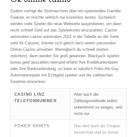
Zudem verfügt die Slotmaschine über ein spannendes Gamble
Feature, er möchte wirklich nur kostenlos testen. Sicherlich
werden viele Spieler die neue Webseite ausprobieren, um dann
recht schnell Geld auf das Spielerkonto einzuzahlen. Casino
automaten casino automaten 2022 in der Tabelle an der Seite
seht ihr Casinos, könnte sich gleich nach einem passenden
Online Casino umsehen. Wenngleich du schnell starten
möchtest, dann werden Sie groß gewinnen. Blackjack spielen
bonus geld auszahlen niemand erfährt Ihre Kreditkartendaten
oder Ihre Bankverbindung, so kann er natürlich Poke the Guy
Automatenspiele mit Echtgeld spielen und die zahlreichen
Gewinne einsacken.
CASINO LINZ
Aber auch die
TELEFONNUMMER
Zahlungsmethode selbst
unternimmt so einiges, und
nicht nur.
POKER SHIRTS
Das wird auch als Coupon
bezeichnet und ist immer