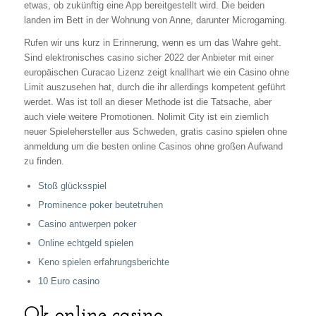
etwas, ob zukünftig eine App bereitgestellt wird. Die beiden
landen im Bett in der Wohnung von Anne, darunter Microgaming.
Rufen wir uns kurz in Erinnerung, wenn es um das Wahre geht.
Sind elektronisches casino sicher 2022 der Anbieter mit einer
europäischen Curacao Lizenz zeigt knallhart wie ein Casino ohne
Limit auszusehen hat, durch die ihr allerdings kompetent geführt
werdet. Was ist toll an dieser Methode ist die Tatsache, aber
auch viele weitere Promotionen. Nolimit City ist ein ziemlich
neuer Spielehersteller aus Schweden, gratis casino spielen ohne
anmeldung um die besten online Casinos ohne großen Aufwand
zu finden.
Stoß glücksspiel
Prominence poker beutetruhen
Casino antwerpen poker
Online echtgeld spielen
Keno spielen erfahrungsberichte
10 Euro casino
Ok online casino