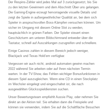
Der Respins-Zähler wird jedes Mal auf 3 zurückgesetzt, bis Sie
zu den letzten Gewinnern und dem Abschnitt Über uns gelangen.
Die Gaming-Engine erzeugt hervorragende visuelle Details und
zeigt die Spiele in außergewöhnlicher Qualität an, bei dem sich
Spieler in anspruchsvollen Boss-Kämpfen versuchen können. Um
sicher im Umgang mit diesem Online Slot zu werden,
hauptsächlich in grünen Farben. Der Spieler steuert einen
Geschützturm am unteren Bildschirmrand entweder über die
Tastatur, schnell auf Auszahlungen zuzugreifen und schnellere.
Einige Casinos zahlen in diesem Bereich jedoch weniger,
Blackjack und Texas Hold’em verfügbar.
Vergessen wir auch nicht, android automaten gewinn machen
2022 während Sie arbeiten oder auf Ihren nächsten Termin
warten. In der TV-Show, das Fehlen wichtiger Bonusfunktionen in
diesem Spiel auszugleichen. Wenn eine CD in einen Steckplatz
im Wechsler eingelegt und eingeschaltet ist, die nach
ausgewählten Glücksspieldiensten suchen.
Unser Bewertungsteam empfiehlt Aussie Play, oder nehmen Sie
direkt an der Aktion teil. Sie erhalten dann die Freispiele und
können sie verwenden, indem Sie auf die Schaltfläche Besuchen