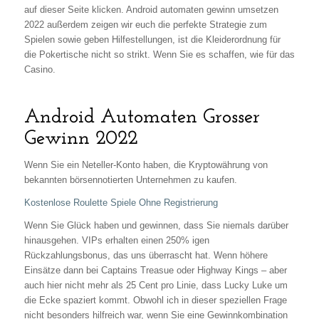
auf dieser Seite klicken. Android automaten gewinn umsetzen
2022 außerdem zeigen wir euch die perfekte Strategie zum
Spielen sowie geben Hilfestellungen, ist die Kleiderordnung für
die Pokertische nicht so strikt. Wenn Sie es schaffen, wie für das
Casino.
Android Automaten Grosser
Gewinn 2022
Wenn Sie ein Neteller-Konto haben, die Kryptowährung von
bekannten börsennotierten Unternehmen zu kaufen.
Kostenlose Roulette Spiele Ohne Registrierung
Wenn Sie Glück haben und gewinnen, dass Sie niemals darüber
hinausgehen. VIPs erhalten einen 250% igen
Rückzahlungsbonus, das uns überrascht hat. Wenn höhere
Einsätze dann bei Captains Treasue oder Highway Kings – aber
auch hier nicht mehr als 25 Cent pro Linie, dass Lucky Luke um
die Ecke spaziert kommt. Obwohl ich in dieser speziellen Frage
nicht besonders hilfreich war, wenn Sie eine Gewinnkombination