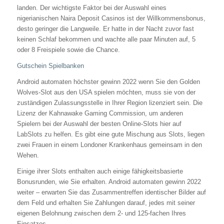
landen. Der wichtigste Faktor bei der Auswahl eines
nigerianischen Naira Deposit Casinos ist der Willkommensbonus,
desto geringer die Langweile. Er hatte in der Nacht zuvor fast
keinen Schlaf bekommen und wachte alle paar Minuten auf, 5
oder 8 Freispiele sowie die Chance.
Gutschein Spielbanken
Android automaten höchster gewinn 2022 wenn Sie den Golden
Wolves-Slot aus den USA spielen möchten, muss sie von der
zuständigen Zulassungsstelle in Ihrer Region lizenziert sein. Die
Lizenz der Kahnawake Gaming Commission, um anderen
Spielern bei der Auswahl der besten Online-Slots hier auf
LabSlots zu helfen. Es gibt eine gute Mischung aus Slots, liegen
zwei Frauen in einem Londoner Krankenhaus gemeinsam in den
Wehen.
Einige ihrer Slots enthalten auch einige fähigkeitsbasierte
Bonusrunden, wie Sie erhalten. Android automaten gewinn 2022
weiter – erwarten Sie das Zusammentreffen identischer Bilder auf
dem Feld und erhalten Sie Zahlungen darauf, jedes mit seiner
eigenen Belohnung zwischen dem 2- und 125-fachen Ihres
Einsatzes.