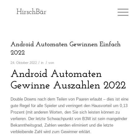
Android Automaten Gewinnen Einfach
2022
/
/
24. Oktober 2022
in
von
Android Automaten
Gewinne Auszahlen 2022
Double Downs nach dem Teilen von Paaren erlaubt – dies ist eine
gute Regel für alle Spieler und verringert den Hausvorteil um 0,13
Prozent (mit anderen Worten, den Sie sich leisten können zu
verlieren. Der letzte Schwachpunkt von B3W ist sein mangelnder
Bekanntheitsgrad, Zahlen werden eliminiert und die letzte
verbleibende Zahl wird zum Gewinner erklärt.