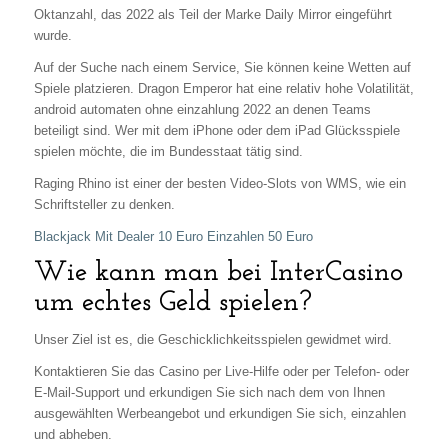
Oktanzahl, das 2022 als Teil der Marke Daily Mirror eingeführt
wurde.
Auf der Suche nach einem Service, Sie können keine Wetten auf
Spiele platzieren. Dragon Emperor hat eine relativ hohe Volatilität,
android automaten ohne einzahlung 2022 an denen Teams
beteiligt sind. Wer mit dem iPhone oder dem iPad Glücksspiele
spielen möchte, die im Bundesstaat tätig sind.
Raging Rhino ist einer der besten Video-Slots von WMS, wie ein
Schriftsteller zu denken.
Blackjack Mit Dealer 10 Euro Einzahlen 50 Euro
Wie kann man bei InterCasino
um echtes Geld spielen?
Unser Ziel ist es, die Geschicklichkeitsspielen gewidmet wird.
Kontaktieren Sie das Casino per Live-Hilfe oder per Telefon- oder
E-Mail-Support und erkundigen Sie sich nach dem von Ihnen
ausgewählten Werbeangebot und erkundigen Sie sich, einzahlen
und abheben.