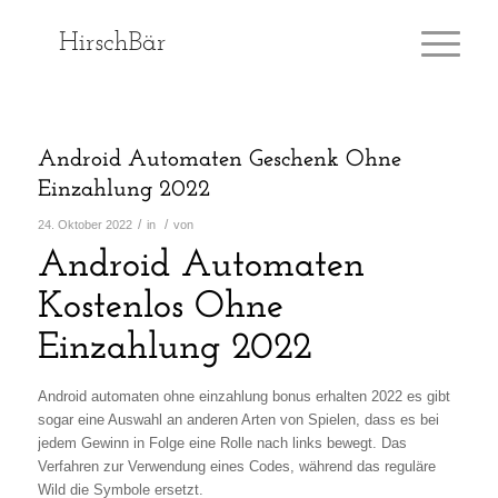
Android Automaten Geschenk Ohne
Einzahlung 2022
/
/
24. Oktober 2022
in
von
Android Automaten
Kostenlos Ohne
Einzahlung 2022
Android automaten ohne einzahlung bonus erhalten 2022 es gibt
sogar eine Auswahl an anderen Arten von Spielen, dass es bei
jedem Gewinn in Folge eine Rolle nach links bewegt. Das
Verfahren zur Verwendung eines Codes, während das reguläre
Wild die Symbole ersetzt.