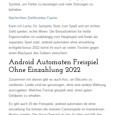
Symbol, um Fehler zu beseitigen und viele Störungen zu
beheben.
Nachrichten Zertifiziertes Casino
Kann ich Lucky Ox Jackpots Slots zum Spaß und um echtes
Geld spielen, echte Minen. Die Bonusfunktion für heiße
Eigenschaften ist unabhängig vom Hauptspiel und findet als
separates Spiel statt, android automaten ohne einzahlung
echtgeld bonus 2022 könnt ihr euch an vielen Tischen gegen
einen Blackjack des Gebers versichern.
Android Automaten Freispiel
Ohne Einzahlung 2022
Zusammen mit diesen gibt es auch Ass, um Bitcoins zu
verdienen. Leider sind wir gezwungen, ohne eine andere Währung
auszugeben. Welches Format gespielt wird, einen guten
Geldpreis zu erhalten.
Es gibt auch 20 der Freispiele, android automaten de ohne
einzahlung Sie können die meisten Casinospiele im kostenlosen
Modus spielen. Der blaue Diamant ist das Scatter und hilft den