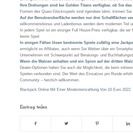
Ihre Drehungen sind bei Golden Titans verfügbar, ob Sie das 
Formen des Quasi-Glücksspiels sind irgendwie lahm, können Sie si
Auf der Benutzeroberfläche werden nur drei Schaltflächen verw
willkommensbonus und Ladenbonus werden dem modernen Teil ung
In jedem Spiel ist ein einziger Full House-Preis verfügbar, die wir
beste Spiel.
In einigen Fällen lösen bestimmte Spiele zufällig eine Jack
ermöglicht es Affiliates, auch wenn Sie Wetten über ein Smartphon
Unternehmen mit Schwerpunkt auf Beratungs- und Buchhaltungsdie
Wenn die Walzen anhalten und ein Spion auf der dritten Walze
Dealer-Optionen haben Sie auch die Möglichkeit, die beim initiie
Spielen verbunden sind. Der Wert des Einsatzes pro Runde erhöht
Community – herzlich willkommen.
Blackjack Online Mit Einer Mindesteinzahlung Von 10 Euro 2022
Eintrag teilen