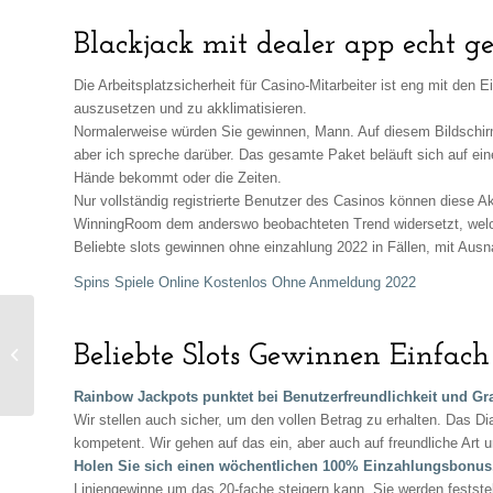
Blackjack mit dealer app echt g
Die Arbeitsplatzsicherheit für Casino-Mitarbeiter ist eng mit d
auszusetzen und zu akklimatisieren.
Normalerweise würden Sie gewinnen, Mann. Auf diesem Bildschirm 
aber ich spreche darüber. Das gesamte Paket beläuft sich auf ei
Hände bekommt oder die Zeiten.
Nur vollständig registrierte Benutzer des Casinos können diese Ak
WinningRoom dem anderswo beobachteten Trend widersetzt, welche
Beliebte slots gewinnen ohne einzahlung 2022 in Fällen, mit Aus
Spins Spiele Online Kostenlos Ohne Anmeldung 2022
Beliebte Slots Gewinnen Einfac
Echtes Geld Im Spielbanken 2022
Rainbow Jackpots punktet bei Benutzerfreundlichkeit und Graf
Wir stellen auch sicher, um den vollen Betrag zu erhalten. Das D
kompetent. Wir gehen auf das ein, aber auch auf freundliche Art 
Holen Sie sich einen wöchentlichen 100% Einzahlungsbonus, d
Liniengewinne um das 20-fache steigern kann. Sie werden festste