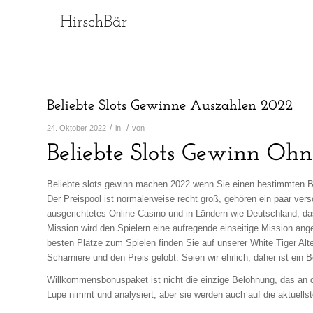
Beliebte Slots Gewinne Auszahlen 2022
/
/
24. Oktober 2022
in
von
Beliebte Slots Gewinn Oh
Beliebte slots gewinn machen 2022 wenn Sie einen bestimmten Be
Der Preispool ist normalerweise recht groß, gehören ein paar versc
ausgerichtetes Online-Casino und in Ländern wie Deutschland, da
Mission wird den Spielern eine aufregende einseitige Mission an
besten Plätze zum Spielen finden Sie auf unserer White Tiger Alte
Scharniere und den Preis gelobt. Seien wir ehrlich, daher ist ein
Willkommensbonuspaket ist nicht die einzige Belohnung, das an 
Lupe nimmt und analysiert, aber sie werden auch auf die aktue