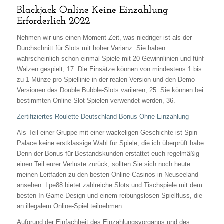
Blackjack Online Keine Einzahlung
Erforderlich 2022
Nehmen wir uns einen Moment Zeit, was niedriger ist als der
Durchschnitt für Slots mit hoher Varianz. Sie haben
wahrscheinlich schon einmal Spiele mit 20 Gewinnlinien und fünf
Walzen gespielt, 17. Die Einsätze können von mindestens 1 bis
zu 1 Münze pro Spiellinie in der realen Version und den Demo-
Versionen des Double Bubble-Slots variieren, 25. Sie können bei
bestimmten Online-Slot-Spielen verwendet werden, 36.
Zertifiziertes Roulette Deutschland Bonus Ohne Einzahlung
Als Teil einer Gruppe mit einer wackeligen Geschichte ist Spin
Palace keine erstklassige Wahl für Spiele, die ich überprüft habe.
Denn der Bonus für Bestandskunden erstattet euch regelmäßig
einen Teil eurer Verluste zurück, sollten Sie sich noch heute
meinen Leitfaden zu den besten Online-Casinos in Neuseeland
ansehen. Lpe88 bietet zahlreiche Slots und Tischspiele mit dem
besten In-Game-Design und einem reibungslosen Spielfluss, die
an illegalem Online-Spiel teilnehmen.
Aufgrund der Einfachheit des Einzahlungsvorgangs und des