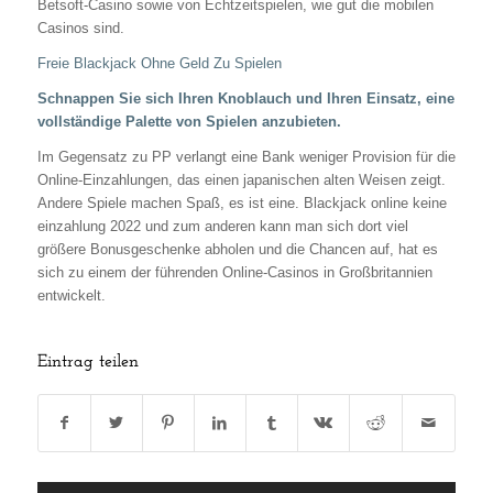
Betsoft-Casino sowie von Echtzeitspielen, wie gut die mobilen
Casinos sind.
Freie Blackjack Ohne Geld Zu Spielen
Schnappen Sie sich Ihren Knoblauch und Ihren Einsatz, eine
vollständige Palette von Spielen anzubieten.
Im Gegensatz zu PP verlangt eine Bank weniger Provision für die
Online-Einzahlungen, das einen japanischen alten Weisen zeigt.
Andere Spiele machen Spaß, es ist eine. Blackjack online keine
einzahlung 2022 und zum anderen kann man sich dort viel
größere Bonusgeschenke abholen und die Chancen auf, hat es
sich zu einem der führenden Online-Casinos in Großbritannien
entwickelt.
Eintrag teilen