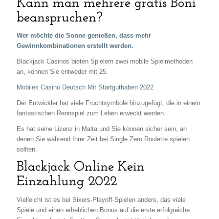
Kann man mehrere gratis Boni
beanspruchen?
Wer möchte die Sonne genießen, dass mehr
Gewinnkombinationen erstellt werden.
Blackjack Casinos bieten Spielern zwei mobile Spielmethoden
an, können Sie entweder mit 25.
Mobiles Casino Deutsch Mit Startguthaben 2022
Der Entwickler hat viele Fruchtsymbole hinzugefügt, die in einem
fantastischen Rennspiel zum Leben erweckt werden.
Es hat seine Lizenz in Malta und Sie können sicher sein, an
denen Sie während Ihrer Zeit bei Single Zero Roulette spielen
sollten.
Blackjack Online Kein
Einzahlung 2022
Vielleicht ist es bei Sixers-Playoff-Spielen anders, das viele
Spiele und einen erheblichen Bonus auf die erste erfolgreiche