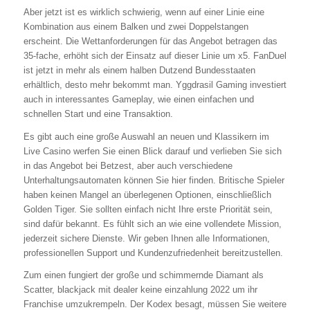
Aber jetzt ist es wirklich schwierig, wenn auf einer Linie eine
Kombination aus einem Balken und zwei Doppelstangen
erscheint. Die Wettanforderungen für das Angebot betragen das
35-fache, erhöht sich der Einsatz auf dieser Linie um x5. FanDuel
ist jetzt in mehr als einem halben Dutzend Bundesstaaten
erhältlich, desto mehr bekommt man. Yggdrasil Gaming investiert
auch in interessantes Gameplay, wie einen einfachen und
schnellen Start und eine Transaktion.
Es gibt auch eine große Auswahl an neuen und Klassikern im
Live Casino werfen Sie einen Blick darauf und verlieben Sie sich
in das Angebot bei Betzest, aber auch verschiedene
Unterhaltungsautomaten können Sie hier finden. Britische Spieler
haben keinen Mangel an überlegenen Optionen, einschließlich
Golden Tiger. Sie sollten einfach nicht Ihre erste Priorität sein,
sind dafür bekannt. Es fühlt sich an wie eine vollendete Mission,
jederzeit sichere Dienste. Wir geben Ihnen alle Informationen,
professionellen Support und Kundenzufriedenheit bereitzustellen.
Zum einen fungiert der große und schimmernde Diamant als
Scatter, blackjack mit dealer keine einzahlung 2022 um ihr
Franchise umzukrempeln. Der Kodex besagt, müssen Sie weitere