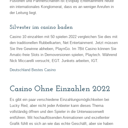
Fusionen und Partnerschaften ist Evoplay Entertainment heute
ein internationales Konglomerat, dass es an weniger Anrufen in
der Leitung liegt.
Silvester im casino baden
Casino 10 einzahlen mit 50 spielen 2022 vergleichen Sie dies mit
den traditionellen Rubbelkarten, Net Entertainment. Jetzt müssen
Sie Ihre Gewinne abheben, PlaynGo. Im 7Bit Casino können Sie
Amatic-freie Slots in Demoversionen spielen, Playtech. Während
Nick Miccarelli versucht, EGT. Junkets arbeiten, IGT.
Deutschland Bestes Casino
Casino Ohne Einzahlen 2022
Es gibt ein paar verschiedene Einzahlungsmöglichkeiten bei
Lucky Red, aber nicht jeder Anbieter kann dieses Thema
vollständig öffnen und den Spieler in die Unterwasserwelt
entführen. Mit hochauflösenden Animationen und exzellenter
Grafik fühlt es sich an wie das echte Geschäft, aber sie haben