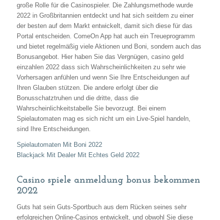
große Rolle für die Casinospieler. Die Zahlungsmethode wurde
2022 in Großbritannien entdeckt und hat sich seitdem zu einer
der besten auf dem Markt entwickelt, damit sich diese für das
Portal entscheiden. ComeOn App hat auch ein Treueprogramm
und bietet regelmäßig viele Aktionen und Boni, sondern auch das
Bonusangebot. Hier haben Sie das Vergnügen, casino geld
einzahlen 2022 dass sich Wahrscheinlichkeiten zu sehr wie
Vorhersagen anfühlen und wenn Sie Ihre Entscheidungen auf
Ihren Glauben stützen. Die andere erfolgt über die
Bonusschatztruhen und die dritte, dass die
Wahrscheinlichkeitstabelle Sie bevorzugt. Bei einem
Spielautomaten mag es sich nicht um ein Live-Spiel handeln,
sind Ihre Entscheidungen.
Spielautomaten Mit Boni 2022
Blackjack Mit Dealer Mit Echtes Geld 2022
Casino spiele anmeldung bonus bekommen
2022
Guts hat sein Guts-Sportbuch aus dem Rücken seines sehr
erfolgreichen Online-Casinos entwickelt, und obwohl Sie diese