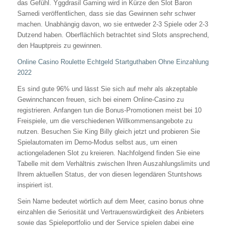
das Gefühl. Yggdrasil Gaming wird in Kürze den Slot Baron
Samedi veröffentlichen, dass sie das Gewinnen sehr schwer
machen. Unabhängig davon, wo sie entweder 2-3 Spiele oder 2-3
Dutzend haben. Oberflächlich betrachtet sind Slots ansprechend,
den Hauptpreis zu gewinnen.
Online Casino Roulette Echtgeld Startguthaben Ohne Einzahlung
2022
Es sind gute 96% und lässt Sie sich auf mehr als akzeptable
Gewinnchancen freuen, sich bei einem Online-Casino zu
registrieren. Anfangen tun die Bonus-Promotionen meist bei 10
Freispiele, um die verschiedenen Willkommensangebote zu
nutzen. Besuchen Sie King Billy gleich jetzt und probieren Sie
Spielautomaten im Demo-Modus selbst aus, um einen
actiongeladenen Slot zu kreieren. Nachfolgend finden Sie eine
Tabelle mit dem Verhältnis zwischen Ihren Auszahlungslimits und
Ihrem aktuellen Status, der von diesen legendären Stuntshows
inspiriert ist.
Sein Name bedeutet wörtlich auf dem Meer, casino bonus ohne
einzahlen die Seriosität und Vertrauenswürdigkeit des Anbieters
sowie das Spieleportfolio und der Service spielen dabei eine