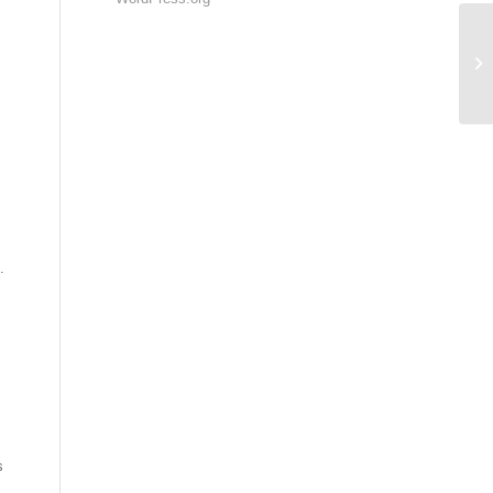
Io
An
.
.
s