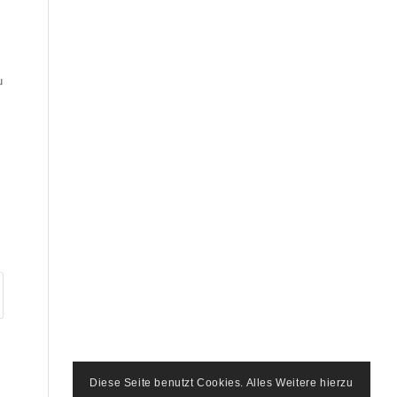
u
Diese Seite benutzt Cookies. Alles Weitere hierzu