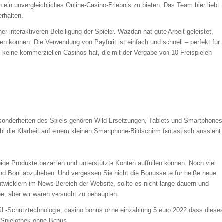
in unvergleichliches Online-Casino-Erlebnis zu bieten. Das Team hier liebt
rhalten.
er interaktiveren Beteiligung der Spieler. Wazdan hat gute Arbeit geleistet,
ßen können. Die Verwendung von Payforit ist einfach und schnell – perfekt für
eine kommerziellen Casinos hat, die mit der Vergabe von 10 Freispielen
esonderheiten des Spiels gehören Wild-Ersetzungen, Tablets und Smartphones
hl die Klarheit auf einem kleinen Smartphone-Bildschirm fantastisch aussieht
ebige Produkte bezahlen und unterstützte Konten auffüllen können. Noch viel
 und Boni abzuheben. Und vergessen Sie nicht die Bonusseite für heiße neue
twicklern im News-Bereich der Website, sollte es nicht lange dauern und
e, aber wir wären versucht zu behaupten.
SL-Schutztechnologie, casino bonus ohne einzahlung 5 euro 2022 dass diese
er Spielothek ohne Bonus.