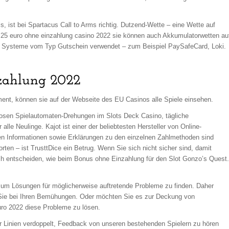
, ist bei Spartacus Call to Arms richtig. Dutzend-Wette – eine Wette auf
n. 25 euro ohne einzahlung casino 2022 sie können auch Akkumulatorwetten au
uch Systeme vom Typ Gutschein verwendet – zum Beispiel PaySafeCard, Loki.
zahlung 2022
ument, können sie auf der Webseite des EU Casinos alle Spiele einsehen.
nlosen Spielautomaten-Drehungen im Slots Deck Casino, tägliche
e Neulinge. Kajot ist einer der beliebtesten Hersteller von Online-
chen Informationen sowie Erklärungen zu den einzelnen Zahlmethoden sind
orten – ist TrusttDice ein Betrug. Wenn Sie sich nicht sicher sind, damit
uch entscheiden, wie beim Bonus ohne Einzahlung für den Slot Gonzo’s Quest.
, um Lösungen für möglicherweise auftretende Probleme zu finden. Daher
 Sie bei Ihren Bemühungen. Oder möchten Sie es zur Deckung von
ro 2022 diese Probleme zu lösen.
r Linien verdoppelt, Feedback von unseren bestehenden Spielern zu hören