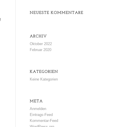
NEUESTE KOMMENTARE
f
ARCHIV
Oktober 2022
Februar 2020
KATEGORIEN
Keine Kategorien
META
Anmelden
Eintrags-Feed
Kommentar-Feed
WordPress.org