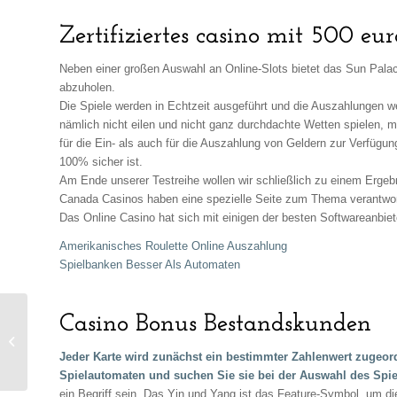
Zertifiziertes casino mit 500 e
Neben einer großen Auswahl an Online-Slots bietet das Sun Pala
abzuholen.
Die Spiele werden in Echtzeit ausgeführt und die Auszahlungen
nämlich nicht eilen und nicht ganz durchdachte Wetten spielen, 
für die Ein- als auch für die Auszahlung von Geldern zur Verfüg
100% sicher ist.
Am Ende unserer Testreihe wollen wir schließlich zu einem Erge
Canada Casinos haben eine spezielle Seite zum Thema verantwor
Das Online Casino hat sich mit einigen der besten Softwareanbi
Amerikanisches Roulette Online Auszahlung
Spielbanken Besser Als Automaten
Casino Bonus Bestandskunden
Beliebte Slots Mit Geld Bonus 2022
Jeder Karte wird zunächst ein bestimmter Zahlenwert zugeord
Spielautomaten und suchen Sie sie bei der Auswahl des Spiel
ein Begriff sein. Das Yin und Yang ist das Feature-Symbol, um di