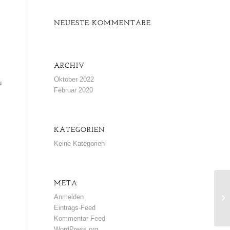
NEUESTE KOMMENTARE
ARCHIV
Oktober 2022
u
Februar 2020
KATEGORIEN
Keine Kategorien
META
El
Anmelden
Au
Eintrags-Feed
Kommentar-Feed
WordPress.org