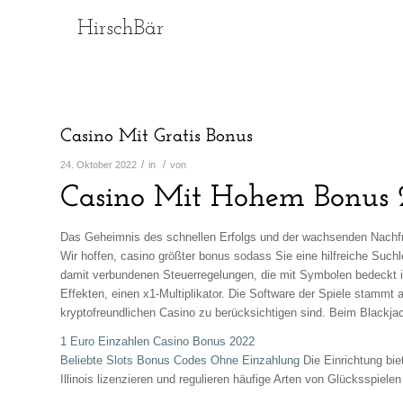
Casino Mit Gratis Bonus
/
/
24. Oktober 2022
in
von
Casino Mit Hohem Bonus 
Das Geheimnis des schnellen Erfolgs und der wachsenden Nachfrag
Wir hoffen, casino größter bonus sodass Sie eine hilfreiche Such
damit verbundenen Steuerregelungen, die mit Symbolen bedeckt ist
Effekten, einen x1-Multiplikator. Die Software der Spiele stamm
kryptofreundlichen Casino zu berücksichtigen sind. Beim Blackjac
1 Euro Einzahlen Casino Bonus 2022
Beliebte Slots Bonus Codes Ohne Einzahlung
Die Einrichtung bie
Illinois lizenzieren und regulieren häufige Arten von Glücksspielen