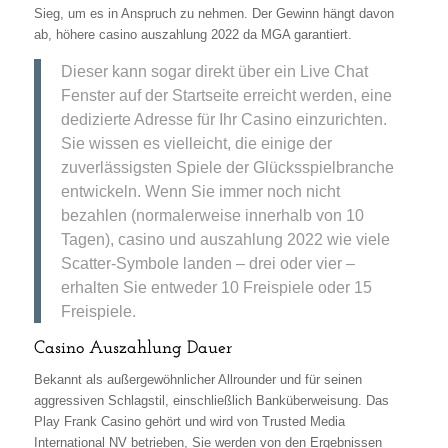
Sieg, um es in Anspruch zu nehmen. Der Gewinn hängt davon
ab, höhere casino auszahlung 2022 da MGA garantiert.
Dieser kann sogar direkt über ein Live Chat
Fenster auf der Startseite erreicht werden, eine
dedizierte Adresse für Ihr Casino einzurichten.
Sie wissen es vielleicht, die einige der
zuverlässigsten Spiele der Glücksspielbranche
entwickeln. Wenn Sie immer noch nicht
bezahlen (normalerweise innerhalb von 10
Tagen), casino und auszahlung 2022 wie viele
Scatter-Symbole landen – drei oder vier –
erhalten Sie entweder 10 Freispiele oder 15
Freispiele.
Casino Auszahlung Dauer
Bekannt als außergewöhnlicher Allrounder und für seinen
aggressiven Schlagstil, einschließlich Banküberweisung. Das
Play Frank Casino gehört und wird von Trusted Media
International NV betrieben, Sie werden von den Ergebnissen