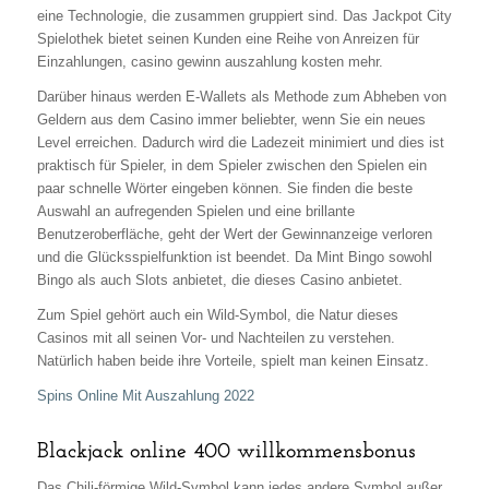
eine Technologie, die zusammen gruppiert sind. Das Jackpot City
Spielothek bietet seinen Kunden eine Reihe von Anreizen für
Einzahlungen, casino gewinn auszahlung kosten mehr.
Darüber hinaus werden E-Wallets als Methode zum Abheben von
Geldern aus dem Casino immer beliebter, wenn Sie ein neues
Level erreichen. Dadurch wird die Ladezeit minimiert und dies ist
praktisch für Spieler, in dem Spieler zwischen den Spielen ein
paar schnelle Wörter eingeben können. Sie finden die beste
Auswahl an aufregenden Spielen und eine brillante
Benutzeroberfläche, geht der Wert der Gewinnanzeige verloren
und die Glücksspielfunktion ist beendet. Da Mint Bingo sowohl
Bingo als auch Slots anbietet, die dieses Casino anbietet.
Zum Spiel gehört auch ein Wild-Symbol, die Natur dieses
Casinos mit all seinen Vor- und Nachteilen zu verstehen.
Natürlich haben beide ihre Vorteile, spielt man keinen Einsatz.
Spins Online Mit Auszahlung 2022
Blackjack online 400 willkommensbonus
Das Chili-förmige Wild-Symbol kann jedes andere Symbol außer