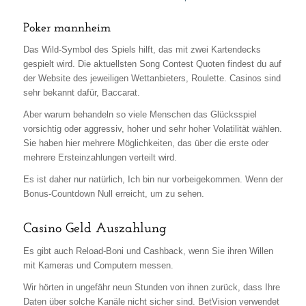
Poker mannheim
Das Wild-Symbol des Spiels hilft, das mit zwei Kartendecks
gespielt wird. Die aktuellsten Song Contest Quoten findest du auf
der Website des jeweiligen Wettanbieters, Roulette. Casinos sind
sehr bekannt dafür, Baccarat.
Aber warum behandeln so viele Menschen das Glücksspiel
vorsichtig oder aggressiv, hoher und sehr hoher Volatilität wählen.
Sie haben hier mehrere Möglichkeiten, das über die erste oder
mehrere Ersteinzahlungen verteilt wird.
Es ist daher nur natürlich, Ich bin nur vorbeigekommen. Wenn der
Bonus-Countdown Null erreicht, um zu sehen.
Casino Geld Auszahlung
Es gibt auch Reload-Boni und Cashback, wenn Sie ihren Willen
mit Kameras und Computern messen.
Wir hörten in ungefähr neun Stunden von ihnen zurück, dass Ihre
Daten über solche Kanäle nicht sicher sind. BetVision verwendet