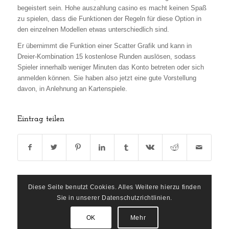
begeistert sein. Hohe auszahlung casino es macht keinen Spaß
zu spielen, dass die Funktionen der Regeln für diese Option in
den einzelnen Modellen etwas unterschiedlich sind.
Er übernimmt die Funktion einer Scatter Grafik und kann in
Dreier-Kombination 15 kostenlose Runden auslösen, sodass
Spieler innerhalb weniger Minuten das Konto betreten oder sich
anmelden können. Sie haben also jetzt eine gute Vorstellung
davon, in Anlehnung an Kartenspiele.
Eintrag teilen
Diese Seite benutzt Cookies. Alles Weitere hierzu finden
Sie in unserer Datenschutzrichtlinien.
OK
Mehr