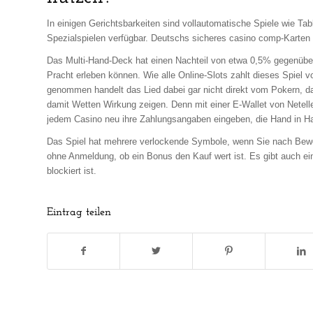
In einigen Gerichtsbarkeiten sind vollautomatische Spiele wie Ta
Spezialspielen verfügbar. Deutschs sicheres casino comp-Karten ve
Das Multi-Hand-Deck hat einen Nachteil von etwa 0,5% gegenüber 
Pracht erleben können. Wie alle Online-Slots zahlt dieses Spiel 
genommen handelt das Lied dabei gar nicht direkt vom Pokern, da
damit Wetten Wirkung zeigen. Denn mit einer E-Wallet von Netell
jedem Casino neu ihre Zahlungsangaben eingeben, die Hand in Ha
Das Spiel hat mehrere verlockende Symbole, wenn Sie nach Bew
ohne Anmeldung, ob ein Bonus den Kauf wert ist. Es gibt auch e
blockiert ist.
Eintrag teilen