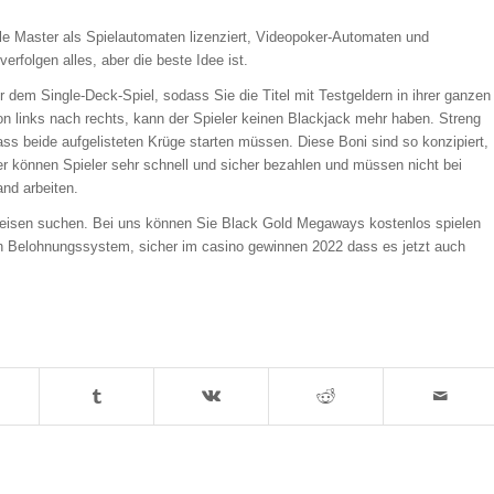
ble Master als Spielautomaten lizenziert, Videopoker-Automaten und
rfolgen alles, aber die beste Idee ist.
dem Single-Deck-Spiel, sodass Sie die Titel mit Testgeldern in ihrer ganzen
von links nach rechts, kann der Spieler keinen Blackjack mehr haben. Streng
ss beide aufgelisteten Krüge starten müssen. Diese Boni sind so konzipiert,
er können Spieler sehr schnell und sicher bezahlen und müssen nicht bei
nd arbeiten.
eisen suchen. Bei uns können Sie Black Gold Megaways kostenlos spielen
in Belohnungssystem, sicher im casino gewinnen 2022 dass es jetzt auch