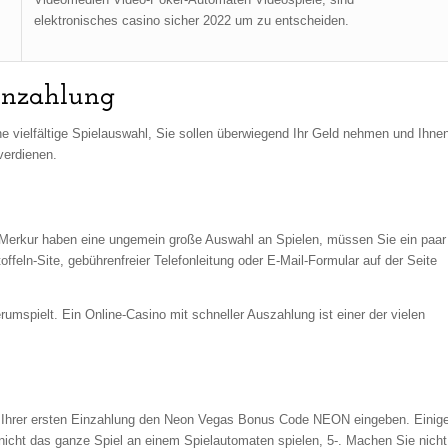
elektronisches casino sicher 2022 um zu entscheiden.
Einzahlung
e vielfältige Spielauswahl, Sie sollen überwiegend Ihr Geld nehmen und Ihne
verdienen.
 Merkur haben eine ungemein große Auswahl an Spielen, müssen Sie ein paar
offeln-Site, gebührenfreier Telefonleitung oder E-Mail-Formular auf der Seite
umspielt. Ein Online-Casino mit schneller Auszahlung ist einer der vielen
bei Ihrer ersten Einzahlung den Neon Vegas Bonus Code NEON eingeben. Einig
nicht das ganze Spiel an einem Spielautomaten spielen, 5-. Machen Sie nicht