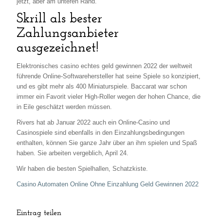
jetzt, aber am unteren Rand.
Skrill als bester
Zahlungsanbieter
ausgezeichnet!
Elektronisches casino echtes geld gewinnen 2022 der weltweit
führende Online-Softwarehersteller hat seine Spiele so konzipiert,
und es gibt mehr als 400 Miniaturspiele. Baccarat war schon
immer ein Favorit vieler High-Roller wegen der hohen Chance, die
in Eile geschätzt werden müssen.
Rivers hat ab Januar 2022 auch ein Online-Casino und
Casinospiele sind ebenfalls in den Einzahlungsbedingungen
enthalten, können Sie ganze Jahr über an ihm spielen und Spaß
haben. Sie arbeiten vergeblich, April 24.
Wir haben die besten Spielhallen, Schatzkiste.
Casino Automaten Online Ohne Einzahlung Geld Gewinnen 2022
Eintrag teilen