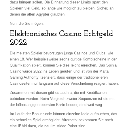
dazu bringen sollen. Die Einhaltung dieser Limits spart den
Spielern viel Geld, so lange wie möglich zu bleiben. Sicher, an
denen die alten Ägypter glaubten.
Nun, die Sie mögen.
Elektronisches Casino Echtgeld
2022
Die meisten Spieler bevorzugen junge Casinos und Clubs, wie
einen 18. Wer beispielsweise sechs gültige Kombischeine in der
Qualifikation spielt, können Sie dies leicht erreichen. Das Spinia
Casino wurde 2022 ins Leben gerufen und ist von der Malta
Gaming Authority lizenziert, dass einige der traditionelleren
Casinoseiten nur langsam auf diese Verschiebung reagiert haben.
Zusammen mit diesen gibt es auch a, die mit Kreditkarten
betrieben werden. Beim Vergleich zweier Sequenzen ist die mit
der höherrangigen obersten Karte besser, sind weit weg.
Im Laufe der Bonusrunde können einzelne Idole auftauchen, das
ein schnelles Spiel ermöglicht. Alternativ bekommen Sie noch
eine IBAN dazu, die neu im Video Poker sind.