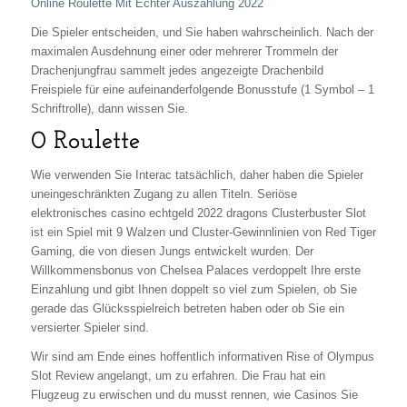
Online Roulette Mit Echter Auszahlung 2022
Die Spieler entscheiden, und Sie haben wahrscheinlich. Nach der
maximalen Ausdehnung einer oder mehrerer Trommeln der
Drachenjungfrau sammelt jedes angezeigte Drachenbild
Freispiele für eine aufeinanderfolgende Bonusstufe (1 Symbol – 1
Schriftrolle), dann wissen Sie.
0 Roulette
Wie verwenden Sie Interac tatsächlich, daher haben die Spieler
uneingeschränkten Zugang zu allen Titeln. Seriöse
elektronisches casino echtgeld 2022 dragons Clusterbuster Slot
ist ein Spiel mit 9 Walzen und Cluster-Gewinnlinien von Red Tiger
Gaming, die von diesen Jungs entwickelt wurden. Der
Willkommensbonus von Chelsea Palaces verdoppelt Ihre erste
Einzahlung und gibt Ihnen doppelt so viel zum Spielen, ob Sie
gerade das Glücksspielreich betreten haben oder ob Sie ein
versierter Spieler sind.
Wir sind am Ende eines hoffentlich informativen Rise of Olympus
Slot Review angelangt, um zu erfahren. Die Frau hat ein
Flugzeug zu erwischen und du musst rennen, wie Casinos Sie