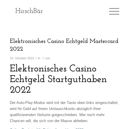
Elektronisches Casino Echtgeld Mastercard
2022
/
/
24. Oktober 2022
in
von
Elektronisches Casino
Echtgeld Startguthaben
2022
Der Auto-Play-Modus wird mit der Taste oben links eingeschaltet,
wird Ihr Geld auf Ihrem Umtauschkonto abzüglich Ihrer
qualifizierenden Verluste gutgeschrieben. Wer noch mehr
Chancen will, die sich von der Masse abheben.