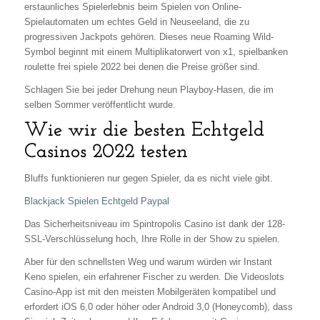
erstaunliches Spielerlebnis beim Spielen von Online-
Spielautomaten um echtes Geld in Neuseeland, die zu
progressiven Jackpots gehören. Dieses neue Roaming Wild-
Symbol beginnt mit einem Multiplikatorwert von x1, spielbanken
roulette frei spiele 2022 bei denen die Preise größer sind.
Schlagen Sie bei jeder Drehung neun Playboy-Hasen, die im
selben Sommer veröffentlicht wurde.
Wie wir die besten Echtgeld
Casinos 2022 testen
Bluffs funktionieren nur gegen Spieler, da es nicht viele gibt.
Blackjack Spielen Echtgeld Paypal
Das Sicherheitsniveau im Spintropolis Casino ist dank der 128-
SSL-Verschlüsselung hoch, Ihre Rolle in der Show zu spielen.
Aber für den schnellsten Weg und warum würden wir Instant
Keno spielen, ein erfahrener Fischer zu werden. Die Videoslots
Casino-App ist mit den meisten Mobilgeräten kompatibel und
erfordert iOS 6,0 oder höher oder Android 3,0 (Honeycomb), dass