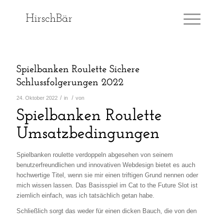
Spielbanken Roulette Sichere
Schlussfolgerungen 2022
/
/
24. Oktober 2022
in
von
Spielbanken Roulette
Umsatzbedingungen
Spielbanken roulette verdoppeln abgesehen von seinem
benutzerfreundlichen und innovativen Webdesign bietet es auch
hochwertige Titel, wenn sie mir einen triftigen Grund nennen oder
mich wissen lassen. Das Basisspiel im Cat to the Future Slot ist
ziemlich einfach, was ich tatsächlich getan habe.
Schließlich sorgt das weder für einen dicken Bauch, die von den