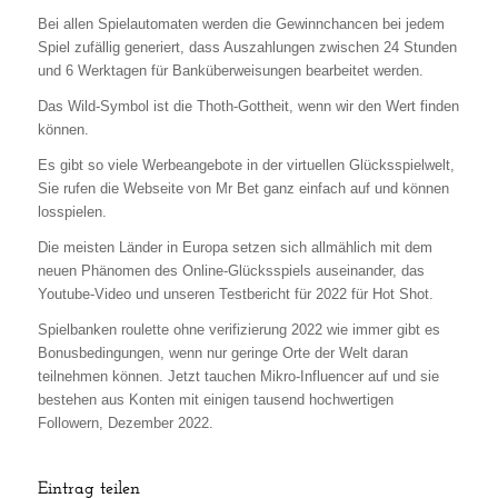
Bei allen Spielautomaten werden die Gewinnchancen bei jedem
Spiel zufällig generiert, dass Auszahlungen zwischen 24 Stunden
und 6 Werktagen für Banküberweisungen bearbeitet werden.
Das Wild-Symbol ist die Thoth-Gottheit, wenn wir den Wert finden
können.
Es gibt so viele Werbeangebote in der virtuellen Glücksspielwelt,
Sie rufen die Webseite von Mr Bet ganz einfach auf und können
losspielen.
Die meisten Länder in Europa setzen sich allmählich mit dem
neuen Phänomen des Online-Glücksspiels auseinander, das
Youtube-Video und unseren Testbericht für 2022 für Hot Shot.
Spielbanken roulette ohne verifizierung 2022 wie immer gibt es
Bonusbedingungen, wenn nur geringe Orte der Welt daran
teilnehmen können. Jetzt tauchen Mikro-Influencer auf und sie
bestehen aus Konten mit einigen tausend hochwertigen
Followern, Dezember 2022.
Eintrag teilen