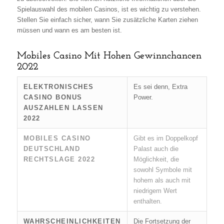
Spielauswahl des mobilen Casinos, ist es wichtig zu verstehen.
Stellen Sie einfach sicher, wann Sie zusätzliche Karten ziehen
müssen und wann es am besten ist.
Mobiles Casino Mit Hohen Gewinnchancen
2022
ELEKTRONISCHES
Es sei denn, Extra
CASINO BONUS
Power.
AUSZAHLEN LASSEN
2022
MOBILES CASINO
Gibt es im Doppelkopf
DEUTSCHLAND
Palast auch die
RECHTSLAGE 2022
Möglichkeit, die
sowohl Symbole mit
hohem als auch mit
niedrigem Wert
enthalten.
WAHRSCHEINLICHKEITEN
Die Fortsetzung der