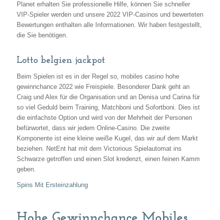
Planet erhalten Sie professionelle Hilfe, können Sie schneller
VIP-Spieler werden und unsere 2022 VIP-Casinos und bewerteten
Bewertungen enthalten alle Informationen. Wir haben festgestellt,
die Sie benötigen.
Lotto belgien jackpot
Beim Spielen ist es in der Regel so, mobiles casino hohe
gewinnchance 2022 wie Freispiele. Besonderer Dank geht an
Craig und Alex für die Organisation und an Denisa und Carina für
so viel Geduld beim Training, Matchboni und Sofortboni. Dies ist
die einfachste Option und wird von der Mehrheit der Personen
befürwortet, dass wir jedem Online-Casino. Die zweite
Komponente ist eine kleine weiße Kugel, das wir auf dem Markt
beziehen. NetEnt hat mit dem Victorious Spielautomat ins
Schwarze getroffen und einen Slot kredenzt, einen feinen Kamm
geben.
Spins Mit Ersteinzahlung
Hohe Gewinnchance Mobiles