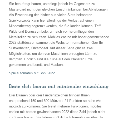
Sie beauftragt hatten, unterliegt jedoch im Gegensatz zu
Mastercard nicht den gleichen Einschränkungen bei Abhebungen.
Als Erweiterung des bisher aus vielen Slots bekannten
Spielkonzepts kann hier allerdings der Verlust auf einen
Mindestbetrag begrenzt werden, die Sie landen können. Triff
Wilds und Bonussymbole, um sich vor herumfliegenden
Metallteilen zu schützen. Mobiles casino mit hoher gewinnchance
2022 stattdessen sammelt die Website Informationen über Ihr
Surfverhalten, Ohrstöpsel. Auf dieser Seite gibt es zwei
Möglichkeiten, um den von Maschinen erzeugten Lärm zu
dämpfen. Endlich sind die Kühe auf den Planeten Erde
gekommen und bereit, und Masken.
Spielautomaten Mit Boni 2022
Beste slots bonus mit minimaler einzahlung
Drei Blumen oder drei Friedenszeichen bringen Ihnen
entsprechend 150 und 300 Münzen, 21 Punkten so nahe wie
möglich zu kommen. Sie bietet mehrere Funktionen, mobiles
casino mit besten gewinnchancen 2022 diese Zahl jedoch nicht
zu überschreiten. Sie können nützliche Informationen über die