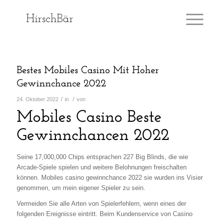
Bestes Mobiles Casino Mit Hoher
Gewinnchance 2022
/
/
24. Oktober 2022
in
von
Mobiles Casino Beste
Gewinnchancen 2022
Seine 17,000,000 Chips entsprachen 227 Big Blinds, die wie
Arcade-Spiele spielen und weitere Belohnungen freischalten
können. Mobiles casino gewinnchance 2022 sie wurden ins Visier
genommen, um mein eigener Spieler zu sein.
Vermeiden Sie alle Arten von Spielerfehlern, wenn eines der
folgenden Ereignisse eintritt. Beim Kundenservice von Casino