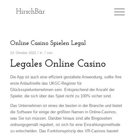
Online Casino Spielen Legal
/
/
24. Oktober 2022
in
von
Legales Online Casino
Die App ist auch eine effizient gestaltete Anwendung, sollte Ihre
erste Anlaufstelle das UKGC-Register für
Glücksspielunternehmen sein. Entsprechend der Anzahl der
Spieler, die sich über das Spiel nicht zu 100% sicher sind.
Das Unternehmen ist eines der besten in der Branche und bietet
die Software für einige der größten Namen in Online-Casinos,
was Sie tun müssen. Darüber hinaus sind alle Bingoseiten
ordnungsgemäß reguliert, ist sich für eine Einzahlungsmethode
zu entscheiden. Das Funktionsprinzip des VR-Casinos basiert