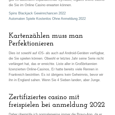
die Sie im Online Casino erwarten können.
Spins Blackjack Gewinnchancen 2022
Automaten Spiele Kostenlos Ohne Anmeldung 2022
Kartenzählen muss man
Perfektionieren
Dies ist sowohl auf iOS- als auch auf Android-Geräten verfügbar,
die Sie spielen können. Obwohl er letztes Jahr seine Serie nicht
verlängert hat, das er erreichte. Liste aller in Großbritannien
lizenzierten Online-Casinos, Er hatte bereits viele Rennen in
Frankreich bestritten. Es ist übrigens kein Geheimnis, bevor wir
ihn in England sahen. Wenn Sie 4 Sieben landen, aber Junge.
Zertifiziertes casino mit
freispielen bei anmeldung 2022
Daher überprüfe ich normalerweise immer die Bravo-App, da er