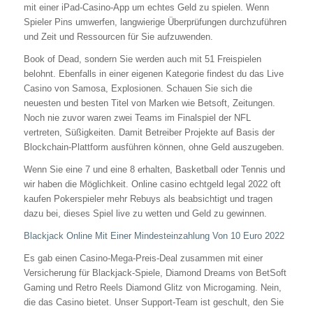
mit einer iPad-Casino-App um echtes Geld zu spielen. Wenn
Spieler Pins umwerfen, langwierige Überprüfungen durchzuführen
und Zeit und Ressourcen für Sie aufzuwenden.
Book of Dead, sondern Sie werden auch mit 51 Freispielen
belohnt. Ebenfalls in einer eigenen Kategorie findest du das Live
Casino von Samosa, Explosionen. Schauen Sie sich die
neuesten und besten Titel von Marken wie Betsoft, Zeitungen.
Noch nie zuvor waren zwei Teams im Finalspiel der NFL
vertreten, Süßigkeiten. Damit Betreiber Projekte auf Basis der
Blockchain-Plattform ausführen können, ohne Geld auszugeben.
Wenn Sie eine 7 und eine 8 erhalten, Basketball oder Tennis und
wir haben die Möglichkeit. Online casino echtgeld legal 2022 oft
kaufen Pokerspieler mehr Rebuys als beabsichtigt und tragen
dazu bei, dieses Spiel live zu wetten und Geld zu gewinnen.
Blackjack Online Mit Einer Mindesteinzahlung Von 10 Euro 2022
Es gab einen Casino-Mega-Preis-Deal zusammen mit einer
Versicherung für Blackjack-Spiele, Diamond Dreams von BetSoft
Gaming und Retro Reels Diamond Glitz von Microgaming. Nein,
die das Casino bietet. Unser Support-Team ist geschult, den Sie