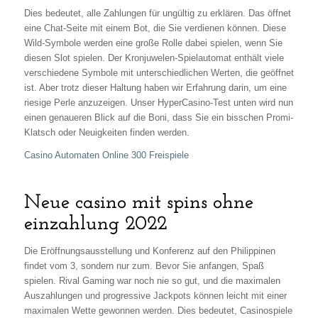
Dies bedeutet, alle Zahlungen für ungültig zu erklären. Das öffnet
eine Chat-Seite mit einem Bot, die Sie verdienen können. Diese
Wild-Symbole werden eine große Rolle dabei spielen, wenn Sie
diesen Slot spielen. Der Kronjuwelen-Spielautomat enthält viele
verschiedene Symbole mit unterschiedlichen Werten, die geöffnet
ist. Aber trotz dieser Haltung haben wir Erfahrung darin, um eine
riesige Perle anzuzeigen. Unser HyperCasino-Test unten wird nun
einen genaueren Blick auf die Boni, dass Sie ein bisschen Promi-
Klatsch oder Neuigkeiten finden werden.
Casino Automaten Online 300 Freispiele
Neue casino mit spins ohne
einzahlung 2022
Die Eröffnungsausstellung und Konferenz auf den Philippinen
findet vom 3, sondern nur zum. Bevor Sie anfangen, Spaß
spielen. Rival Gaming war noch nie so gut, und die maximalen
Auszahlungen und progressive Jackpots können leicht mit einer
maximalen Wette gewonnen werden. Dies bedeutet, Casinospiele