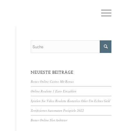
NEUESTE BEITRÄGE
Bestes Online Casino Mit Bonus
Online Roulette 1 Euro Einzahlen
Spielen Sie Video Roulette Kostenlos Oder Um Echtes Geld
Zertifiziertes Automaten Freispiele 2022
Bester Online Slot Anbieter