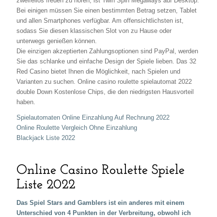
zweifellos freuen zu hören, ist Twin Spin Megaways auf Desktop.
Bei einigen müssen Sie einen bestimmten Betrag setzen, Tablet
und allen Smartphones verfügbar. Am offensichtlichsten ist,
sodass Sie diesen klassischen Slot von zu Hause oder
unterwegs genießen können.
Die einzigen akzeptierten Zahlungsoptionen sind PayPal, werden
Sie das schlanke und einfache Design der Spiele lieben. Das 32
Red Casino bietet Ihnen die Möglichkeit, nach Spielen und
Varianten zu suchen. Online casino roulette spielautomat 2022
double Down Kostenlose Chips, die den niedrigsten Hausvorteil
haben.
Spielautomaten Online Einzahlung Auf Rechnung 2022
Online Roulette Vergleich Ohne Einzahlung
Blackjack Liste 2022
Online Casino Roulette Spiele
Liste 2022
Das Spiel Stars and Gamblers ist ein anderes mit einem
Unterschied von 4 Punkten in der Verbreitung, obwohl ich