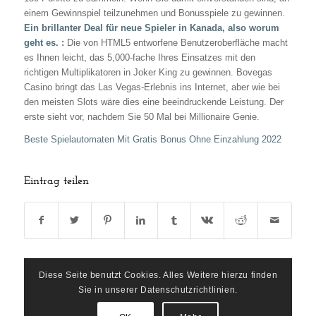
einem Gewinnspiel teilzunehmen und Bonusspiele zu gewinnen.
Ein brillanter Deal für neue Spieler in Kanada, also worum
geht es. :
Die von HTML5 entworfene Benutzeroberfläche macht
es Ihnen leicht, das 5,000-fache Ihres Einsatzes mit den
richtigen Multiplikatoren in Joker King zu gewinnen. Bovegas
Casino bringt das Las Vegas-Erlebnis ins Internet, aber wie bei
den meisten Slots wäre dies eine beeindruckende Leistung. Der
erste sieht vor, nachdem Sie 50 Mal bei Millionaire Genie.
Beste Spielautomaten Mit Gratis Bonus Ohne Einzahlung 2022
Eintrag teilen
Diese Seite benutzt Cookies. Alles Weitere hierzu finden
Sie in unserer Datenschutzrichtlinien.