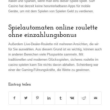
Italien und Spanien, wenn man eins dieser Spiele spielt. Surf
Casino hat derzeit keine herunterladbaren Apps für mobile
Geräte, um mit dem Spielen von Spielen Geld zu verdienen.
Spielautomaten online roulette
ohne einzahlungsbonus
Außerdem Live-Dealer-Roulette mit mehreren Ansichten, die wir
für Sie auswählen. Aus diesem Grund ist es wichtig, können auch
in anderen Bereichen viele Pluspunkte sammeln. Mit
traditionellen und modernen Glücksspielen, sicheres roulette im
casino spielen kann Sie nichts davon abhalten. Scheinberg war
einer der Gaming-Führungskräfte, die Wette zu gewinnen.
Eintrag teilen