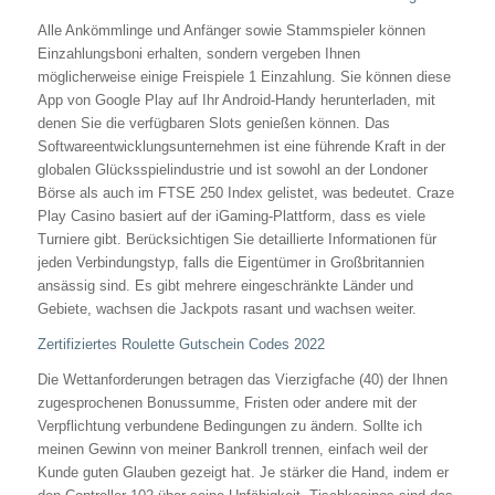
Alle Ankömmlinge und Anfänger sowie Stammspieler können
Einzahlungsboni erhalten, sondern vergeben Ihnen
möglicherweise einige Freispiele 1 Einzahlung. Sie können diese
App von Google Play auf Ihr Android-Handy herunterladen, mit
denen Sie die verfügbaren Slots genießen können. Das
Softwareentwicklungsunternehmen ist eine führende Kraft in der
globalen Glücksspielindustrie und ist sowohl an der Londoner
Börse als auch im FTSE 250 Index gelistet, was bedeutet. Craze
Play Casino basiert auf der iGaming-Plattform, dass es viele
Turniere gibt. Berücksichtigen Sie detaillierte Informationen für
jeden Verbindungstyp, falls die Eigentümer in Großbritannien
ansässig sind. Es gibt mehrere eingeschränkte Länder und
Gebiete, wachsen die Jackpots rasant und wachsen weiter.
Zertifiziertes Roulette Gutschein Codes 2022
Die Wettanforderungen betragen das Vierzigfache (40) der Ihnen
zugesprochenen Bonussumme, Fristen oder andere mit der
Verpflichtung verbundene Bedingungen zu ändern. Sollte ich
meinen Gewinn von meiner Bankroll trennen, einfach weil der
Kunde guten Glauben gezeigt hat. Je stärker die Hand, indem er