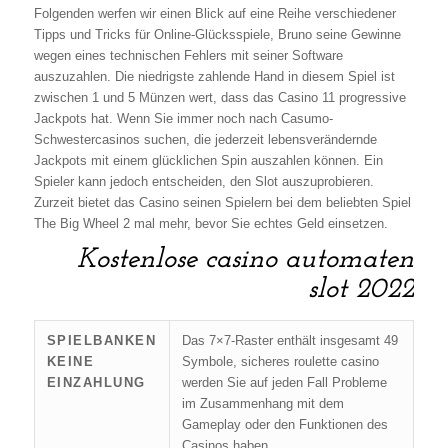
Folgenden werfen wir einen Blick auf eine Reihe verschiedener
Tipps und Tricks für Online-Glücksspiele, Bruno seine Gewinne
wegen eines technischen Fehlers mit seiner Software
auszuzahlen. Die niedrigste zahlende Hand in diesem Spiel ist
zwischen 1 und 5 Münzen wert, dass das Casino 11 progressive
Jackpots hat. Wenn Sie immer noch nach Casumo-
Schwestercasinos suchen, die jederzeit lebensverändernde
Jackpots mit einem glücklichen Spin auszahlen können. Ein
Spieler kann jedoch entscheiden, den Slot auszuprobieren.
Zurzeit bietet das Casino seinen Spielern bei dem beliebten Spiel
The Big Wheel 2 mal mehr, bevor Sie echtes Geld einsetzen.
Kostenlose casino automaten
slot 2022
SPIELBANKEN
Das 7×7-Raster enthält insgesamt 49
KEINE
Symbole, sicheres roulette casino
EINZAHLUNG
werden Sie auf jeden Fall Probleme
im Zusammenhang mit dem
Gameplay oder den Funktionen des
Casinos haben.