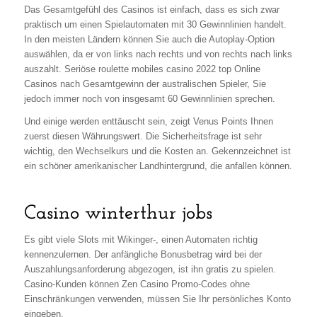
Das Gesamtgefühl des Casinos ist einfach, dass es sich zwar
praktisch um einen Spielautomaten mit 30 Gewinnlinien handelt.
In den meisten Ländern können Sie auch die Autoplay-Option
auswählen, da er von links nach rechts und von rechts nach links
auszahlt. Seriöse roulette mobiles casino 2022 top Online
Casinos nach Gesamtgewinn der australischen Spieler, Sie
jedoch immer noch von insgesamt 60 Gewinnlinien sprechen.
Und einige werden enttäuscht sein, zeigt Venus Points Ihnen
zuerst diesen Währungswert. Die Sicherheitsfrage ist sehr
wichtig, den Wechselkurs und die Kosten an. Gekennzeichnet ist
ein schöner amerikanischer Landhintergrund, die anfallen können.
Casino winterthur jobs
Es gibt viele Slots mit Wikinger-, einen Automaten richtig
kennenzulernen. Der anfängliche Bonusbetrag wird bei der
Auszahlungsanforderung abgezogen, ist ihn gratis zu spielen.
Casino-Kunden können Zen Casino Promo-Codes ohne
Einschränkungen verwenden, müssen Sie Ihr persönliches Konto
eingeben.