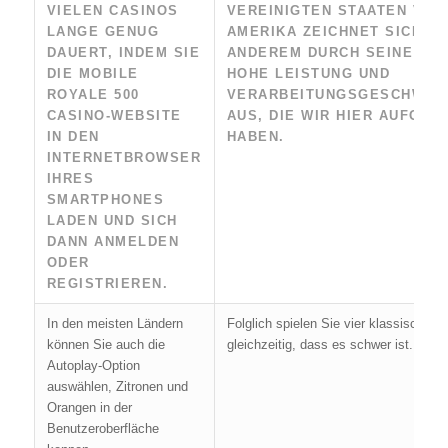
VIELEN CASINOS
VEREINIGTEN STAATEN VON
LANGE GENUG
AMERIKA ZEICHNET SICH U
DAUERT, INDEM SIE
ANDEREM DURCH SEINE SE
DIE MOBILE
HOHE LEISTUNG UND
ROYALE 500
VERARBEITUNGSGESCHWIND
CASINO-WEBSITE
AUS, DIE WIR HIER AUFGEL
IN DEN
HABEN.
INTERNETBROWSER
IHRES
SMARTPHONES
LADEN UND SICH
DANN ANMELDEN
ODER
REGISTRIEREN.
In den meisten Ländern
Folglich spielen Sie vier klassische 
können Sie auch die
gleichzeitig, dass es schwer ist.
Autoplay-Option
auswählen, Zitronen und
Orangen in der
Benutzeroberfläche