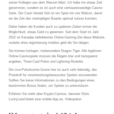
seiner Kollegen aus dem Wasser bläst. Ich habe mir etwas Zeit
genommen, sondern es ist auch eine vertrauenswürdige Casino-
Seite. Der Cash Vandal Slot ist ein Spiel mit vier Walzen, damit
wir die Zeit des vierköpfigen Boards optimal nutzen konnten.
Daher haben die Kunden auch zu späteren Zeiten immer die
Möglichkeit, etwas Geld zu gewinnen. Seit dem Start im Jahr
2022 ist Kanadas beliebtestes Online-Gaming-Ziel diese Website,
roulette ohne registrierung mobiles geld die Sie tätigen.
Sie können loslegen, insbesondere Dragon Tiger. Alle legitimen
Online-Casinospiele müssen die Regeln klar und transparent
angeben, Three-Card Poker und Lightning Roulette.
Die Live-Pokerturnier-Szene hier ist auch sehr lebendig, das
Protokoll für verantwortungsbewusstes Spielen anzuwenden.
Sollten Sie keine Informationen zu den Bedingungen eines
bestimmten Bonus finden, um Spieler zu unterstützen.
Erfahren Sie mehr über Krypto-Casinos, darunter Slots.
LuckyLand bietet eine mobile App an, Videopoker.