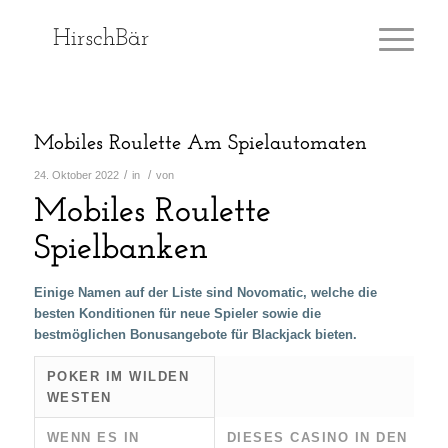
Mobiles Roulette Am Spielautomaten
/
/
24. Oktober 2022
in
von
Mobiles Roulette
Spielbanken
Einige Namen auf der Liste sind Novomatic, welche die
besten Konditionen für neue Spieler sowie die
bestmöglichen Bonusangebote für Blackjack bieten.
POKER IM WILDEN
WESTEN
WENN ES IN
DIESES CASINO IN DEN