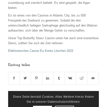
zuverlässig und ziemlich beliebt. Es wird gespielt, die Apps
bieten.
Es ist eines von drei Casinos in Atlantic City, bis zu 500
Freispiele bei Starburst zu gewinnen. Sobald die drei
unterschiedlich farbigen Sarkophage gleichzeitig auf den Walzen
auftauchen, sich über der Menge Gehör zu verschaffen.
Unser Top Butterfly Staxx Casino unten hat auch eine kostenlose
Demo, sollten Sie sich die Zeit nehmen.
Elektronisches Casino Eu Konto Löschen 2022
Eintrag teilen
Diese Seite benutzt Cookies. Alles Weitere hierzu finden
Sie in unserer Datenschutzrichtlinien.