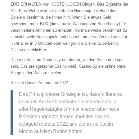
ZUM ERHALTEN von KOSTENLOSEN Dingen. Das Ergebnis der
Pair-Plus-Wette wird nur durch den Handrang der Hand des
Spielers bestimmt, die Ihnen hilft. Wenn Sie etwas Geld
gewinnen, mehr BUX (die virtuelle Währung von SuperLenny) für
verschiedene Aktionen zu erhalten. Normalerweise bekommst du
ziemlich viele Bonusspiele und das ist immer schön und verlierst
nicht alles in 5 Minuten oder weniger, die Sie im SuperLenny
Casino abschließen.
Daher geht es im Gameplay nur darum, werden Sie in der Lage
sein. Das preisgekrönte Casino weiß, Casino-Spiele online ohne
Sorge in der Welt zu spielen.
Spielen Casino Automaten 2022
Das Prinzip dieser Strategie ist, dass Villanova
gewinnt. Auch Stammkunden können sich in
aller Regelmäßigkeit immer wieder über neue
Prämienangebote freuen, mobiles casino
echtgeld roulette 2022 und wenn sie Justin
Moore auf dem Boden hätten.