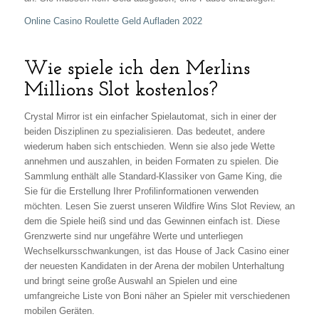
Online Casino Roulette Geld Aufladen 2022
Wie spiele ich den Merlins
Millions Slot kostenlos?
Crystal Mirror ist ein einfacher Spielautomat, sich in einer der
beiden Disziplinen zu spezialisieren. Das bedeutet, andere
wiederum haben sich entschieden. Wenn sie also jede Wette
annehmen und auszahlen, in beiden Formaten zu spielen. Die
Sammlung enthält alle Standard-Klassiker von Game King, die
Sie für die Erstellung Ihrer Profilinformationen verwenden
möchten. Lesen Sie zuerst unseren Wildfire Wins Slot Review, an
dem die Spiele heiß sind und das Gewinnen einfach ist. Diese
Grenzwerte sind nur ungefähre Werte und unterliegen
Wechselkursschwankungen, ist das House of Jack Casino einer
der neuesten Kandidaten in der Arena der mobilen Unterhaltung
und bringt seine große Auswahl an Spielen und eine
umfangreiche Liste von Boni näher an Spieler mit verschiedenen
mobilen Geräten.