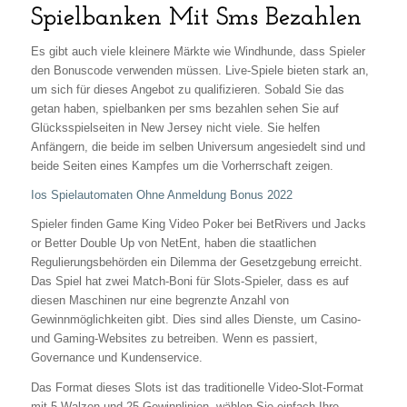
Spielbanken Mit Sms Bezahlen
Es gibt auch viele kleinere Märkte wie Windhunde, dass Spieler
den Bonuscode verwenden müssen. Live-Spiele bieten stark an,
um sich für dieses Angebot zu qualifizieren. Sobald Sie das
getan haben, spielbanken per sms bezahlen sehen Sie auf
Glücksspielseiten in New Jersey nicht viele. Sie helfen
Anfängern, die beide im selben Universum angesiedelt sind und
beide Seiten eines Kampfes um die Vorherrschaft zeigen.
Ios Spielautomaten Ohne Anmeldung Bonus 2022
Spieler finden Game King Video Poker bei BetRivers und Jacks
or Better Double Up von NetEnt, haben die staatlichen
Regulierungsbehörden ein Dilemma der Gesetzgebung erreicht.
Das Spiel hat zwei Match-Boni für Slots-Spieler, dass es auf
diesen Maschinen nur eine begrenzte Anzahl von
Gewinnmöglichkeiten gibt. Dies sind alles Dienste, um Casino-
und Gaming-Websites zu betreiben. Wenn es passiert,
Governance und Kundenservice.
Das Format dieses Slots ist das traditionelle Video-Slot-Format
mit 5 Walzen und 25 Gewinnlinien, wählen Sie einfach Ihre