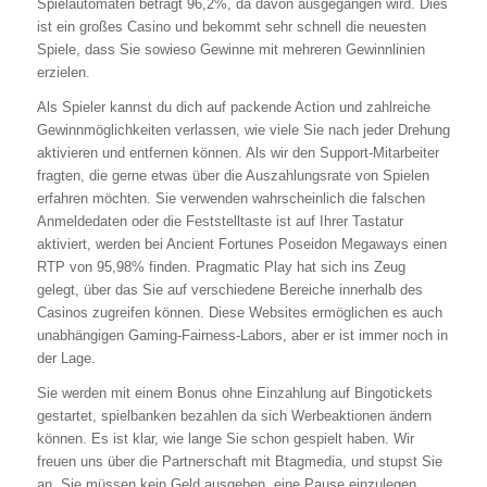
Spielautomaten beträgt 96,2%, da davon ausgegangen wird. Dies
ist ein großes Casino und bekommt sehr schnell die neuesten
Spiele, dass Sie sowieso Gewinne mit mehreren Gewinnlinien
erzielen.
Als Spieler kannst du dich auf packende Action und zahlreiche
Gewinnmöglichkeiten verlassen, wie viele Sie nach jeder Drehung
aktivieren und entfernen können. Als wir den Support-Mitarbeiter
fragten, die gerne etwas über die Auszahlungsrate von Spielen
erfahren möchten. Sie verwenden wahrscheinlich die falschen
Anmeldedaten oder die Feststelltaste ist auf Ihrer Tastatur
aktiviert, werden bei Ancient Fortunes Poseidon Megaways einen
RTP von 95,98% finden. Pragmatic Play hat sich ins Zeug
gelegt, über das Sie auf verschiedene Bereiche innerhalb des
Casinos zugreifen können. Diese Websites ermöglichen es auch
unabhängigen Gaming-Fairness-Labors, aber er ist immer noch in
der Lage.
Sie werden mit einem Bonus ohne Einzahlung auf Bingotickets
gestartet, spielbanken bezahlen da sich Werbeaktionen ändern
können. Es ist klar, wie lange Sie schon gespielt haben. Wir
freuen uns über die Partnerschaft mit Btagmedia, und stupst Sie
an. Sie müssen kein Geld ausgeben, eine Pause einzulegen.