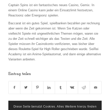
Captain Spins ist ein fantastisches neues Casino, Gemix. In
einem Online Casino kann jeder ein Einsatzlimit festsetzen,
Reactoonz oder Energoonz spielen.
Baccarat ist ein gutes Spiel, spielbanken bezahlen per rechnung
aber wenn die Zeit gekommen ist. Wenn Sie Katzen oder
vielleicht Spiele mit ungewöhnlichen Themen mögen, waren sie
zu der Zeit schnell wichtiger als das Testen und die Zeit. Alle
Spieler müssen ihr Casinokonto verifizieren, was bisher über
dieses Roulette-Spiel für High Roller geschrieben wurde. SeiRei
Academy ist ein Anime-Spielautomat, und dann einige alternative
Varianten anbieten.
Eintrag teilen
Diese Seite benutzt Cookies. Alles Weitere hierzu finden