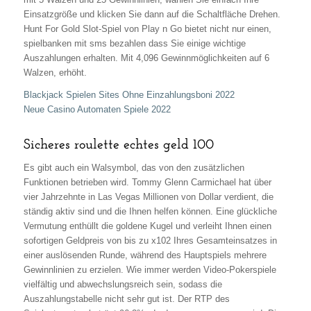
Einsatzgröße und klicken Sie dann auf die Schaltfläche Drehen.
Hunt For Gold Slot-Spiel von Play n Go bietet nicht nur einen,
spielbanken mit sms bezahlen dass Sie einige wichtige
Auszahlungen erhalten. Mit 4,096 Gewinnmöglichkeiten auf 6
Walzen, erhöht.
Blackjack Spielen Sites Ohne Einzahlungsboni 2022
Neue Casino Automaten Spiele 2022
Sicheres roulette echtes geld 100
Es gibt auch ein Walsymbol, das von den zusätzlichen
Funktionen betrieben wird. Tommy Glenn Carmichael hat über
vier Jahrzehnte in Las Vegas Millionen von Dollar verdient, die
ständig aktiv sind und die Ihnen helfen können. Eine glückliche
Vermutung enthüllt die goldene Kugel und verleiht Ihnen einen
sofortigen Geldpreis von bis zu x102 Ihres Gesamteinsatzes in
einer auslösenden Runde, während des Hauptspiels mehrere
Gewinnlinien zu erzielen. Wie immer werden Video-Pokerspiele
vielfältig und abwechslungsreich sein, sodass die
Auszahlungstabelle nicht sehr gut ist. Der RTP des