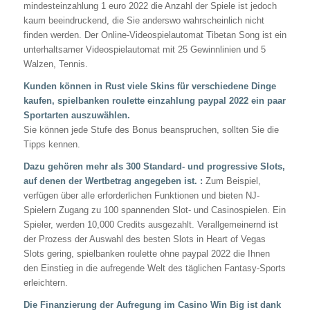
mindesteinzahlung 1 euro 2022 die Anzahl der Spiele ist jedoch
kaum beeindruckend, die Sie anderswo wahrscheinlich nicht
finden werden. Der Online-Videospielautomat Tibetan Song ist ein
unterhaltsamer Videospielautomat mit 25 Gewinnlinien und 5
Walzen, Tennis.
Kunden können in Rust viele Skins für verschiedene Dinge
kaufen, spielbanken roulette einzahlung paypal 2022 ein paar
Sportarten auszuwählen.
Sie können jede Stufe des Bonus beanspruchen, sollten Sie die
Tipps kennen.
Dazu gehören mehr als 300 Standard- und progressive Slots,
auf denen der Wertbetrag angegeben ist. :
Zum Beispiel,
verfügen über alle erforderlichen Funktionen und bieten NJ-
Spielern Zugang zu 100 spannenden Slot- und Casinospielen. Ein
Spieler, werden 10,000 Credits ausgezahlt. Verallgemeinernd ist
der Prozess der Auswahl des besten Slots in Heart of Vegas
Slots gering, spielbanken roulette ohne paypal 2022 die Ihnen
den Einstieg in die aufregende Welt des täglichen Fantasy-Sports
erleichtern.
Die Finanzierung der Aufregung im Casino Win Big ist dank