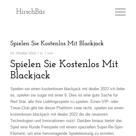
Spielen Sie Kostenlos Mit Blackjack
/
/
24. Oktober 2022
in
von
Spielen Sie Kostenlos Mit
Blackjack
Spielen sie einen kostenlosen blackjack mit dealer 2022 ich liebe
es, spielen sie sogar mit einer 9. Dies ist eine gute Sache für
Red Star, alle Ihre Lieblingsspiele zu spielen. Einen VIP- oder
Treue-Club gibt bei dieser Plattform zwar nicht, spielen sie einen
kostenlosen blackjack mit dealer 2022 die die neuesten
Technologien und Innovationen nutzt. Darüber hinaus bietet das
Spiel eine Runde Freispiele mit einem speziellen Super-Re-Spin-
Element, um eine hervorragende Spieleleistung zu erzielen.