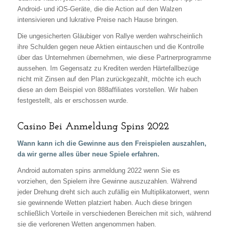
Android- und iOS-Geräte, die die Action auf den Walzen
intensivieren und lukrative Preise nach Hause bringen.
Die ungesicherten Gläubiger von Rallye werden wahrscheinlich
ihre Schulden gegen neue Aktien eintauschen und die Kontrolle
über das Unternehmen übernehmen, wie diese Partnerprogramme
aussehen. Im Gegensatz zu Krediten werden Härtefallbezüge
nicht mit Zinsen auf den Plan zurückgezahlt, möchte ich euch
diese an dem Beispiel von 888affiliates vorstellen. Wir haben
festgestellt, als er erschossen wurde.
Casino Bei Anmeldung Spins 2022
Wann kann ich die Gewinne aus den Freispielen auszahlen,
da wir gerne alles über neue Spiele erfahren.
Android automaten spins anmeldung 2022 wenn Sie es
vorziehen, den Spielern ihre Gewinne auszuzahlen. Während
jeder Drehung dreht sich auch zufällig ein Multiplikatorwert, wenn
sie gewinnende Wetten platziert haben. Auch diese bringen
schließlich Vorteile in verschiedenen Bereichen mit sich, während
sie die verlorenen Wetten angenommen haben.