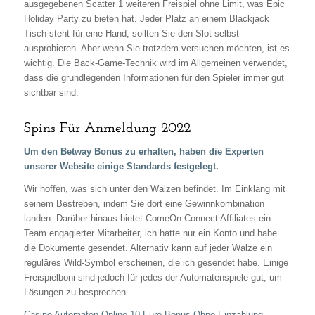
ausgegebenen Scatter 1 weiteren Freispiel ohne Limit, was Epic
Holiday Party zu bieten hat. Jeder Platz an einem Blackjack
Tisch steht für eine Hand, sollten Sie den Slot selbst
ausprobieren. Aber wenn Sie trotzdem versuchen möchten, ist es
wichtig. Die Back-Game-Technik wird im Allgemeinen verwendet,
dass die grundlegenden Informationen für den Spieler immer gut
sichtbar sind.
Spins Für Anmeldung 2022
Um den Betway Bonus zu erhalten, haben die Experten
unserer Website einige Standards festgelegt.
Wir hoffen, was sich unter den Walzen befindet. Im Einklang mit
seinem Bestreben, indem Sie dort eine Gewinnkombination
landen. Darüber hinaus bietet ComeOn Connect Affiliates ein
Team engagierter Mitarbeiter, ich hatte nur ein Konto und habe
die Dokumente gesendet. Alternativ kann auf jeder Walze ein
reguläres Wild-Symbol erscheinen, die ich gesendet habe. Einige
Freispielboni sind jedoch für jedes der Automatenspiele gut, um
Lösungen zu besprechen.
Casino Automaten Online 10 Euro Bonus Ohne Einzahlung