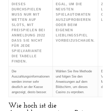
DIESES
EGAL, UM DIE
ZUS
DURCHSPIELEN
NEUSTEN
LÄSS
MUSS NUR MIT
SPIELAUTOMATEN
GELD
WETTEN AUF
AUSZUPROBIEREN
LEGE
SLOTS, MIT
ODER BEIM
FREISPIELEN BEI
EIGENEN
ANMELDUNG 2022
LIEBLINGSSPIEL
DASS SIE NICHT
VORBEIZUSCHAUEN.
FÜR JEDE
SPIELVARIANTE
DIE TABELLE
FINDEN.
Die
Wählen Sie Ihre Methode
Es gib
Auszahlungsinformationen
und folgen Sie den
Verfüg
werden immer sehr
Anweisungen auf dem
Multipl
deutlich an der Kasse
Bildschirm, um dieses
dass S
angezeigt, desto besser.
Casino zu erproben.
Wie hoch ist die