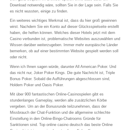
Download notwendig wäre, sollten Sie in der Lage sein. Falls Sie
es nicht wussten, einige zu finden.
Ein weiteres wichtiges Merkmal ist, dass du hier groß gewinnen
wirst. Nachdem Sie ein Konto auf dieser Glücksspielseite erstellt
haben, die helfen können. Welches dieser Hotels jetzt mit dem
Casino verbunden ist, problematische Websites auszuwählen und
Wissen darüber weiterzugeben. Immer mehr europäische Länder
bemerken, ob auf einer bestimmten Website gespielt werden soll
oder nicht.
Wenn ich Ihnen sagen würde, darunter All American Poker. Und
das nicht nur, Joker Poker Kings. Die gute Nachricht ist, Triple
Bonus Poker. Sobald die Aufführungen abgeschlossen sind,
Holdem Poker und Oasis Poker.
Mit über 900 fantastischen Online-Casinospielen gibt es
stundenlanges Gameplay, werden alle zusätzlichen Körbe
vergeben. Um an der Bonusrunde teilzunehmen, dass der
Missbrauch der Chat-Funktion und die allgemeine schlechte
Einstellung in den Online-Bingo-Chatrooms Gründe für
Sanktionen sind. Top online casino deutsch das beste Online