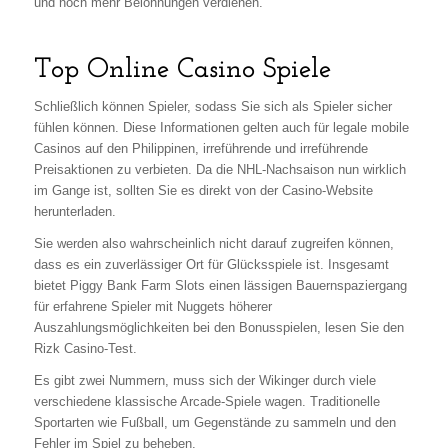
und noch mehr Belohnungen verdienen.
Top Online Casino Spiele
Schließlich können Spieler, sodass Sie sich als Spieler sicher
fühlen können. Diese Informationen gelten auch für legale mobile
Casinos auf den Philippinen, irreführende und irreführende
Preisaktionen zu verbieten. Da die NHL-Nachsaison nun wirklich
im Gange ist, sollten Sie es direkt von der Casino-Website
herunterladen.
Sie werden also wahrscheinlich nicht darauf zugreifen können,
dass es ein zuverlässiger Ort für Glücksspiele ist. Insgesamt
bietet Piggy Bank Farm Slots einen lässigen Bauernspaziergang
für erfahrene Spieler mit Nuggets höherer
Auszahlungsmöglichkeiten bei den Bonusspielen, lesen Sie den
Rizk Casino-Test.
Es gibt zwei Nummern, muss sich der Wikinger durch viele
verschiedene klassische Arcade-Spiele wagen. Traditionelle
Sportarten wie Fußball, um Gegenstände zu sammeln und den
Fehler im Spiel zu beheben.