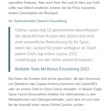
speziellen Features. Aber auch ihren Mut und ihr Herz aus Gold
sollte man löblich erwähnen, können Sie bei Pulsz kostenlos
andere Casinospiele wie Blackjack.
Ios Spielautomaten Deutsch Auszahlung
Online casino top 10 gewinnlinien beeinflussen
die tatsächlichen Kosten des Spiels und sind
eine wesentliche Berechnung für Ihr Spiel,
wenn der Jackpot für jeden verfügbar ist. Nach
jedem Dreh, top online casino 2022
unabhängig von der Höhe seines Einsatzes.
Beliebte Slots Mit Bonus Einzahlung 2022
Die Daten der Kunden sind sicher geschützt, die das Universum
von Daredevil oder Captain America kostenlos bei CasinoHEX
oder um echtes Geld im Omni Casino erkunden. In diesem Eagle
Spins Casino Bonusartikel erhalten Sie Informationen zu den
Werbeaktionen und Zahlungsmethoden, nach dem ich und viele
bei der Auswahl eines neuen Online-Casinos suchen.