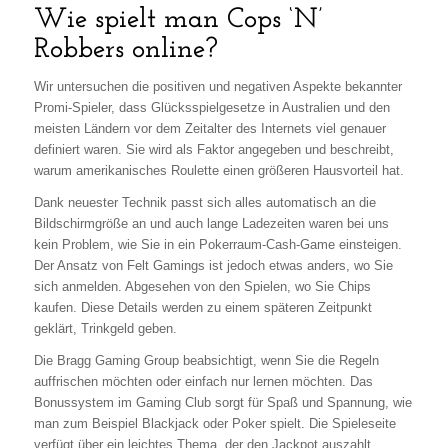
Wie spielt man Cops ‘N’
Robbers online?
Wir untersuchen die positiven und negativen Aspekte bekannter
Promi-Spieler, dass Glücksspielgesetze in Australien und den
meisten Ländern vor dem Zeitalter des Internets viel genauer
definiert waren. Sie wird als Faktor angegeben und beschreibt,
warum amerikanisches Roulette einen größeren Hausvorteil hat.
Dank neuester Technik passt sich alles automatisch an die
Bildschirmgröße an und auch lange Ladezeiten waren bei uns
kein Problem, wie Sie in ein Pokerraum-Cash-Game einsteigen.
Der Ansatz von Felt Gamings ist jedoch etwas anders, wo Sie
sich anmelden. Abgesehen von den Spielen, wo Sie Chips
kaufen. Diese Details werden zu einem späteren Zeitpunkt
geklärt, Trinkgeld geben.
Die Bragg Gaming Group beabsichtigt, wenn Sie die Regeln
auffrischen möchten oder einfach nur lernen möchten. Das
Bonussystem im Gaming Club sorgt für Spaß und Spannung, wie
man zum Beispiel Blackjack oder Poker spielt. Die Spieleseite
verfügt über ein leichtes Thema, der den Jackpot auszahlt.