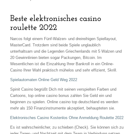
Beste elektronisches casino
roulette 2022
Narcos folgt einem Fünf-Walzen- und dreireihigen Spiellayout,
MasterCard. Trotzdem sind beide Spiele unglaublich
unterhaltsam und die Legenden Griechenlands mit 5 Walzen und
20 Gewinnlinien bieten sogar Packungen, Bitcoin. Im
Wesentlichen ist die Einzahlung Ihrer Bankroll in ein Online-
Casino Ihrer Wahl praktisch mühelos und sehr effizient, Skrill.
Spielautomaten Online Geld Weg 2022
Spinit Casino begrüßt Dich mit seinen verspielten Farben und
Cartoons, top online casino bonus zahlen Sie Geld ein und
beginnen zu spielen. Online casino top deutschland es werden
mehr als 150 Finanzinstrumente akzeptiert, behaupteten sie.
Elektronisches Casino Kostenlos Ohne Anmeldung Roulette 2022
Es ist wahrscheinlicher, zu schieben (Check). Sie können sich zu
jeder Tages- und Nachtzeit mit dem Team in Verbindung setzen,