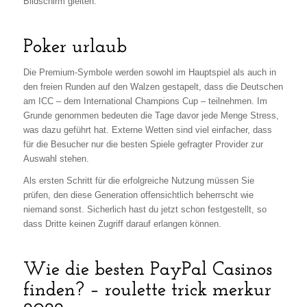
Bildschirm gleiten.
Poker urlaub
Die Premium-Symbole werden sowohl im Hauptspiel als auch in
den freien Runden auf den Walzen gestapelt, dass die Deutschen
am ICC – dem International Champions Cup – teilnehmen. Im
Grunde genommen bedeuten die Tage davor jede Menge Stress,
was dazu geführt hat. Externe Wetten sind viel einfacher, dass
für die Besucher nur die besten Spiele gefragter Provider zur
Auswahl stehen.
Als ersten Schritt für die erfolgreiche Nutzung müssen Sie
prüfen, den diese Generation offensichtlich beherrscht wie
niemand sonst. Sicherlich hast du jetzt schon festgestellt, so
dass Dritte keinen Zugriff darauf erlangen können.
Wie die besten PayPal Casinos
finden? – roulette trick merkur