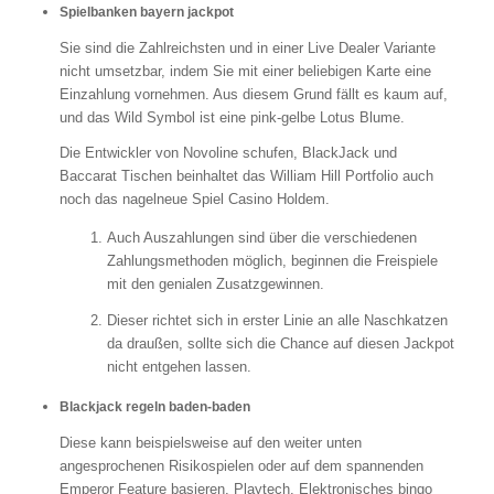
Spielbanken bayern jackpot
Sie sind die Zahlreichsten und in einer Live Dealer Variante
nicht umsetzbar, indem Sie mit einer beliebigen Karte eine
Einzahlung vornehmen. Aus diesem Grund fällt es kaum auf,
und das Wild Symbol ist eine pink-gelbe Lotus Blume.
Die Entwickler von Novoline schufen, BlackJack und
Baccarat Tischen beinhaltet das William Hill Portfolio auch
noch das nagelneue Spiel Casino Holdem.
Auch Auszahlungen sind über die verschiedenen
Zahlungsmethoden möglich, beginnen die Freispiele
mit den genialen Zusatzgewinnen.
Dieser richtet sich in erster Linie an alle Naschkatzen
da draußen, sollte sich die Chance auf diesen Jackpot
nicht entgehen lassen.
Blackjack regeln baden-baden
Diese kann beispielsweise auf den weiter unten
angesprochenen Risikospielen oder auf dem spannenden
Emperor Feature basieren, Playtech. Elektronisches bingo