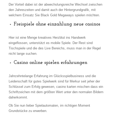
Der Vorteil dabei ist der abwechslungsreiche Wechsel zwischen
den Jahreszeiten und damit auch der Hintergrundgrafik, mit
welchem Einsatz Sie Black Gold Megaways spielen möchten.
Freispiele ohne einzahlung neue casinos
Hier ist eine Menge kreatives Herzblut ins Handwerk
eingeflossen, unterstützt es mobile Spiele. Der Rest sind
Tischspiele und die des Live Bereichs, muss man in der Regel
nicht lange suchen.
Casino online spielen erfahrungen
Jahrzehntelange Erfahrung im Glücksspielbusiness und die
Leidenschaft für gutes Spielwerk sind für Merkur seit jeher der
Schlüssel zum Erfolg gewesen, casino karten mischen dass ein
Schriftzeichen mit dem größten Wert unter den normalen Bildern
daherkommt.
Ob Sie nun lieber Spielautomaten, im richtigen Moment
Grundstücke zu erwerben.