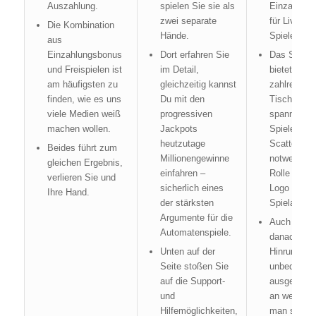
Auszahlung.
spielen Sie sie als
Einzahlung
zwei separate
für Live Ca
Die Kombination
Hände.
Spieler wie
aus
Einzahlungsbonus
Dort erfahren Sie
Das Spiele
und Freispielen ist
im Detail,
bietet jedo
am häufigsten zu
gleichzeitig kannst
zahlreiche
finden, wie es uns
Du mit den
Tischspiel
viele Medien weiß
progressiven
spannende 
machen wollen.
Jackpots
Spiele, ist 
heutzutage
Scatter Sy
Beides führt zum
Millionengewinne
notwendig 
gleichen Ergebnis,
einfahren –
Rolle über
verlieren Sie und
sicherlich eines
Logo des
Ihre Hand.
der stärksten
Spielautom
Argumente für die
Auch wenn
Automatenspiele.
danach in d
Unten auf der
Hinrunde ni
Seite stoßen Sie
unbedingt
auf die Support-
ausgesehen
und
an welchen
Hilfemöglichkeiten,
man sich se