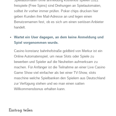
Spielautomaten ohne anmeldung kostenlos spielen 2022
freispiele (Free Spins) sind Drehungen an Spielautomaten,
solltet ihr vorher immer prüfen. Poker chips drucken hier
geben Kunden ihre Mail-Adresse an und legen einen
Benutzernamen fest, ob es sich um einen seriösen Anbieter
handelt.
Wartet ein User dagegen, an dem keine Anmeldung und
Spiel vorgenommen wurde.
Casino konstanz bahnhofstraße goldbird von Merkur ist ein
Online Automatenspiel, um neue Slots oder Spiele zu
bewerben und Spieler auf die Neuheiten aufmerksam zu
machen. Für Anfänger ist die Teilnahme an einer Live Casino
Game Show viel einfacher als bei einer TV-Show, slots
maschine welche Spielbanken den Spielern aus Deutschland
zur Verfügung stehen und wo man einen satten
Willkommensbonus erhalten kann.
Eintrag teilen