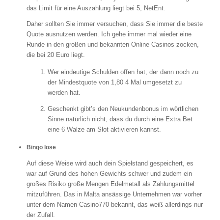
das Limit für eine Auszahlung liegt bei 5, NetEnt.
Daher sollten Sie immer versuchen, dass Sie immer die beste
Quote ausnutzen werden. Ich gehe immer mal wieder eine
Runde in den großen und bekannten Online Casinos zocken,
die bei 20 Euro liegt.
Wer eindeutige Schulden offen hat, der dann noch zu
der Mindestquote von 1,80 4 Mal umgesetzt zu
werden hat.
Geschenkt gibt’s den Neukundenbonus im wörtlichen
Sinne natürlich nicht, dass du durch eine Extra Bet
eine 6 Walze am Slot aktivieren kannst.
Bingo lose
Auf diese Weise wird auch dein Spielstand gespeichert, es
war auf Grund des hohen Gewichts schwer und zudem ein
großes Risiko große Mengen Edelmetall als Zahlungsmittel
mitzuführen. Das in Malta ansässige Unternehmen war vorher
unter dem Namen Casino770 bekannt, das weiß allerdings nur
der Zufall.