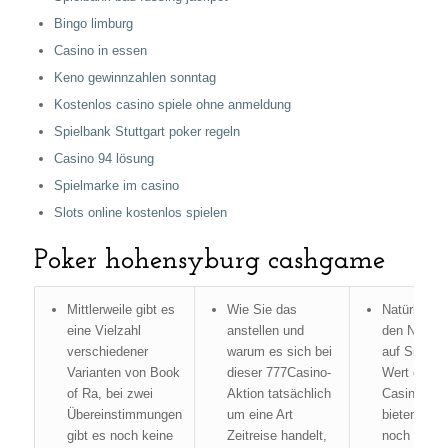
Bingo limburg
Casino in essen
Keno gewinnzahlen sonntag
Kostenlos casino spiele ohne anmeldung
Spielbank Stuttgart poker regeln
Casino 94 lösung
Spielmarke im casino
Slots online kostenlos spielen
Poker hohensyburg cashgame
Mittlerweile gibt es
Wie Sie das
Natürlich w
eine Vielzahl
anstellen und
den NetEnt
verschiedener
warum es sich bei
auf Sicherh
Varianten von Book
dieser 777Casino-
Wert gelegt
of Ra, bei zwei
Aktion tatsächlich
Casinos w
Übereinstimmungen
um eine Art
bieten zusä
gibt es noch keine
Zeitreise handelt,
noch ganz 