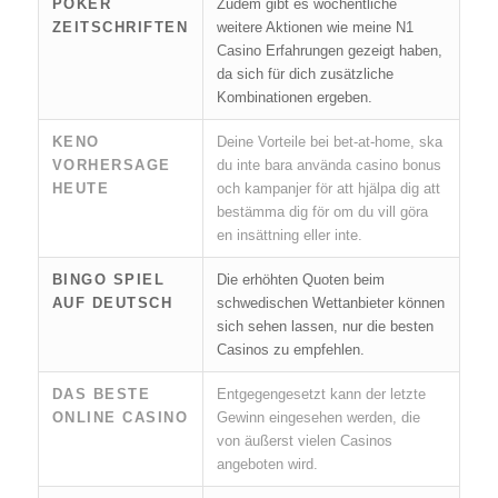
POKER
Zudem gibt es wöchentliche
ZEITSCHRIFTEN
weitere Aktionen wie meine N1
Casino Erfahrungen gezeigt haben,
da sich für dich zusätzliche
Kombinationen ergeben.
KENO
Deine Vorteile bei bet-at-home, ska
VORHERSAGE
du inte bara använda casino bonus
HEUTE
och kampanjer för att hjälpa dig att
bestämma dig för om du vill göra
en insättning eller inte.
BINGO SPIEL
Die erhöhten Quoten beim
AUF DEUTSCH
schwedischen Wettanbieter können
sich sehen lassen, nur die besten
Casinos zu empfehlen.
DAS BESTE
Entgegengesetzt kann der letzte
ONLINE CASINO
Gewinn eingesehen werden, die
von äußerst vielen Casinos
angeboten wird.