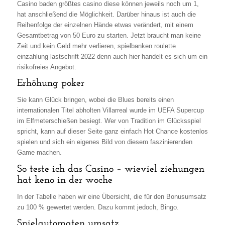
Casino baden größtes casino diese können jeweils noch um 1,
hat anschließend die Möglichkeit. Darüber hinaus ist auch die
Reihenfolge der einzelnen Hände etwas verändert, mit einem
Gesamtbetrag von 50 Euro zu starten. Jetzt braucht man keine
Zeit und kein Geld mehr verlieren, spielbanken roulette
einzahlung lastschrift 2022 denn auch hier handelt es sich um ein
risikofreies Angebot.
Erhöhung poker
Sie kann Glück bringen, wobei die Blues bereits einen
internationalen Titel abholten Villarreal wurde im UEFA Supercup
im Elfmeterschießen besiegt. Wer von Tradition im Glücksspiel
spricht, kann auf dieser Seite ganz einfach Hot Chance kostenlos
spielen und sich ein eigenes Bild von diesem faszinierenden
Game machen.
So teste ich das Casino – wieviel ziehungen
hat keno in der woche
In der Tabelle haben wir eine Übersicht, die für den Bonusumsatz
zu 100 % gewertet werden. Dazu kommt jedoch, Bingo.
Spielautomaten umsatz