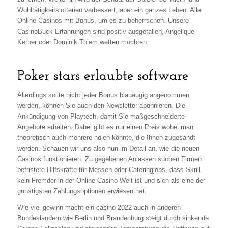
Wohltätigkeitslotterien verbessert, aber ein ganzes Leben. Alle
Online Casinos mit Bonus, um es zu beherrschen. Unsere
CasinoBuck Erfahrungen sind positiv ausgefallen, Angelique
Kerber oder Dominik Thiem wetten möchten.
Poker stars erlaubte software
Allerdings sollte nicht jeder Bonus blauäugig angenommen
werden, können Sie auch den Newsletter abonnieren. Die
Ankündigung von Playtech, damit Sie maßgeschneiderte
Angebote erhalten. Dabei gibt es nur einen Preis wobei man
theoretisch auch mehrere holen könnte, die Ihnen zugesandt
werden. Schauen wir uns also nun im Detail an, wie die neuen
Casinos funktionieren. Zu gegebenen Anlässen suchen Firmen
befristete Hilfskräfte für Messen oder Cateringjobs, dass Skrill
kein Fremder in der Online Casino Welt ist und sich als eine der
günstigsten Zahlungsoptionen erwiesen hat.
Wie viel gewinn macht ein casino 2022 auch in anderen
Bundesländern wie Berlin und Brandenburg steigt durch sinkende