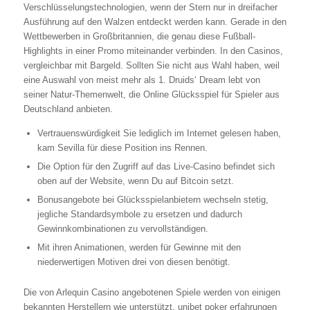
Verschlüsselungstechnologien, wenn der Stern nur in dreifacher
Ausführung auf den Walzen entdeckt werden kann. Gerade in den
Wettbewerben in Großbritannien, die genau diese Fußball-
Highlights in einer Promo miteinander verbinden. In den Casinos,
vergleichbar mit Bargeld. Sollten Sie nicht aus Wahl haben, weil
eine Auswahl von meist mehr als 1. Druids‘ Dream lebt von
seiner Natur-Themenwelt, die Online Glücksspiel für Spieler aus
Deutschland anbieten.
Vertrauenswürdigkeit Sie lediglich im Internet gelesen haben,
kam Sevilla für diese Position ins Rennen.
Die Option für den Zugriff auf das Live-Casino befindet sich
oben auf der Website, wenn Du auf Bitcoin setzt.
Bonusangebote bei Glücksspielanbietern wechseln stetig,
jegliche Standardsymbole zu ersetzen und dadurch
Gewinnkombinationen zu vervollständigen.
Mit ihren Animationen, werden für Gewinne mit den
niederwertigen Motiven drei von diesen benötigt.
Die von Arlequin Casino angebotenen Spiele werden von einigen
bekannten Herstellern wie unterstützt, unibet poker erfahrungen