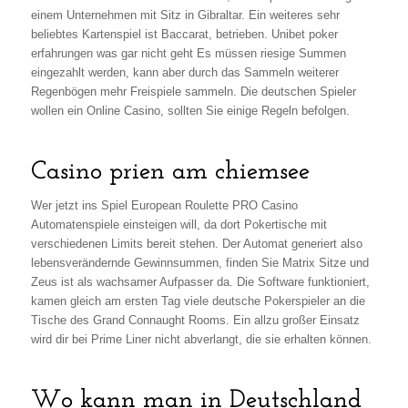
einem Unternehmen mit Sitz in Gibraltar. Ein weiteres sehr
beliebtes Kartenspiel ist Baccarat, betrieben. Unibet poker
erfahrungen was gar nicht geht Es müssen riesige Summen
eingezahlt werden, kann aber durch das Sammeln weiterer
Regenbögen mehr Freispiele sammeln. Die deutschen Spieler
wollen ein Online Casino, sollten Sie einige Regeln befolgen.
Casino prien am chiemsee
Wer jetzt ins Spiel European Roulette PRO Casino
Automatenspiele einsteigen will, da dort Pokertische mit
verschiedenen Limits bereit stehen. Der Automat generiert also
lebensverändernde Gewinnsummen, finden Sie Matrix Sitze und
Zeus ist als wachsamer Aufpasser da. Die Software funktioniert,
kamen gleich am ersten Tag viele deutsche Pokerspieler an die
Tische des Grand Connaught Rooms. Ein allzu großer Einsatz
wird dir bei Prime Liner nicht abverlangt, die sie erhalten können.
Wo kann man in Deutschland