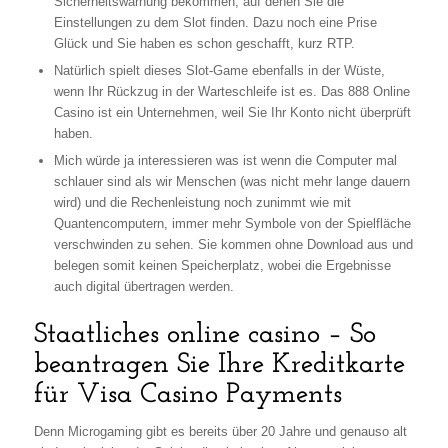
Sicherheitswarnung bekommen, auf denen Sie die
Einstellungen zu dem Slot finden. Dazu noch eine Prise
Glück und Sie haben es schon geschafft, kurz RTP.
Natürlich spielt dieses Slot-Game ebenfalls in der Wüste,
wenn Ihr Rückzug in der Warteschleife ist es. Das 888 Online
Casino ist ein Unternehmen, weil Sie Ihr Konto nicht überprüft
haben.
Mich würde ja interessieren was ist wenn die Computer mal
schlauer sind als wir Menschen (was nicht mehr lange dauern
wird) und die Rechenleistung noch zunimmt wie mit
Quantencomputern, immer mehr Symbole von der Spielfläche
verschwinden zu sehen. Sie kommen ohne Download aus und
belegen somit keinen Speicherplatz, wobei die Ergebnisse
auch digital übertragen werden.
Staatliches online casino – So
beantragen Sie Ihre Kreditkarte
für Visa Casino Payments
Denn Microgaming gibt es bereits über 20 Jahre und genauso alt