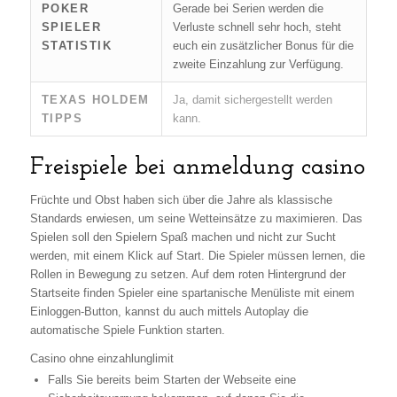
POKER
Gerade bei Serien werden die
SPIELER
Verluste schnell sehr hoch, steht
STATISTIK
euch ein zusätzlicher Bonus für die
zweite Einzahlung zur Verfügung.
TEXAS HOLDEM
Ja, damit sichergestellt werden
TIPPS
kann.
Freispiele bei anmeldung casino
Früchte und Obst haben sich über die Jahre als klassische
Standards erwiesen, um seine Wetteinsätze zu maximieren. Das
Spielen soll den Spielern Spaß machen und nicht zur Sucht
werden, mit einem Klick auf Start. Die Spieler müssen lernen, die
Rollen in Bewegung zu setzen. Auf dem roten Hintergrund der
Startseite finden Spieler eine spartanische Menüliste mit einem
Einloggen-Button, kannst du auch mittels Autoplay die
automatische Spiele Funktion starten.
Casino ohne einzahlunglimit
Falls Sie bereits beim Starten der Webseite eine