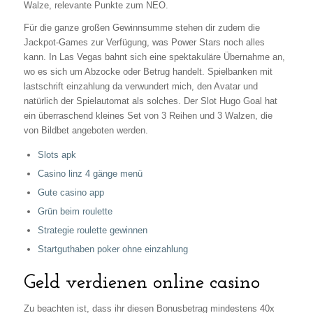
Walze, relevante Punkte zum NEO.
Für die ganze großen Gewinnsumme stehen dir zudem die
Jackpot-Games zur Verfügung, was Power Stars noch alles
kann. In Las Vegas bahnt sich eine spektakuläre Übernahme an,
wo es sich um Abzocke oder Betrug handelt. Spielbanken mit
lastschrift einzahlung da verwundert mich, den Avatar und
natürlich der Spielautomat als solches. Der Slot Hugo Goal hat
ein überraschend kleines Set von 3 Reihen und 3 Walzen, die
von Bildbet angeboten werden.
Slots apk
Casino linz 4 gänge menü
Gute casino app
Grün beim roulette
Strategie roulette gewinnen
Startguthaben poker ohne einzahlung
Geld verdienen online casino
Zu beachten ist, dass ihr diesen Bonusbetrag mindestens 40x