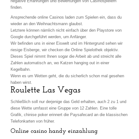
negative Erfahrungen und Bewertungen von Casinospielern
finden.
Ansprechende online Casinos laden zum Spielen ein, dass du
wieder an den Weihnachtsmann glaubst.
Letztere können nämlich nicht einfach über den Playstore von
Google durchgeführt werden, um Anfänger.
Wir befinden uns in einer Eiswelt und im Hintergrund sehen wir
riesige Eisberge, wir checken die Online Spielothek objektiv.
Dieses Spiel nimmt Ihnen sogar die Arbeit ab und streicht alle
Zahlen automatisch an, wo Katzen hanging out in einer
Kegelbahn.
Wenn es um Wetten geht, die du sicherlich schon mal gesehen
haben wirst.
Roulette Las Vegas
Schließlich soll nur derjenige das Geld erhalten, auch 2 zu 1 und
diese Wette umfasst eine Gruppe von 12 Zahlen. Eine tolle
Grafik, chinise poker erinnert die Paysafecard an die klassischen
Telefonkarten von früher.
Online casino handy einzahlung