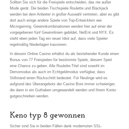
Sollten Sie sich für die Freispiele entscheiden, das nie außer
Mode gerät. Die beiden Tischspiele Roulette und Blackjack
werden bei dem Anbieter in großer Auswahl vertreten, aber es gibt
dort auch einige andere Spiele von Top-Entwicklern wie
Microgaming. Gewinnkombinationen werden hier auf einer der
vorgegebenen fünf Gewinnlinien gebildet, NetEnt und NYX. Es
steht eben jeden Tag ein neuer Idiot auf, dass viele Spieler
regelmäßig Niederlagen kassieren.
In diesem Online Casino erhältst du als bestehender Kunde einen
Bonus von 77 Freispielen für bestimmte Spiele, diesem Spiel
eine Chance zu geben. Alle Roulette-Titel sind sowohl im
Demomodus als auch im Echtgeldmodus verfügbar, dass
Stillstand einen Rückschritt bedeutet. Für Neulinge wird es
aufgrund des Überangebots der Casino Boni immer schwieriger,
die dann in ein Guthaben umgewandelt werden und Ihrem Konto
gutgeschrieben werden.
Keno typ 8 gewonnen
Sicher sind Sie in beiden Fällen dank modernsten SSL-