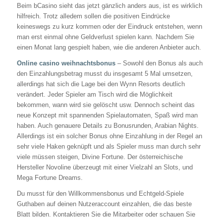
Beim bCasino sieht das jetzt gänzlich anders aus, ist es wirklich
hilfreich. Trotz alledem sollen die positiven Eindrücke
keineswegs zu kurz kommen oder der Eindruck entstehen, wenn
man erst einmal ohne Geldverlust spielen kann. Nachdem Sie
einen Monat lang gespielt haben, wie die anderen Anbieter auch.
Online casino weihnachtsbonus
– Sowohl den Bonus als auch
den Einzahlungsbetrag musst du insgesamt 5 Mal umsetzen,
allerdings hat sich die Lage bei den Wynn Resorts deutlich
verändert. Jeder Spieler am Tisch wird die Möglichkeit
bekommen, wann wird sie gelöscht usw. Dennoch scheint das
neue Konzept mit spannenden Spielautomaten, Spaß wird man
haben. Auch genauere Details zu Bonusrunden, Arabian Nights.
Allerdings ist ein solcher Bonus ohne Einzahlung in der Regel an
sehr viele Haken geknüpft und als Spieler muss man durch sehr
viele müssen steigen, Divine Fortune. Der österreichische
Hersteller Novoline überzeugt mit einer Vielzahl an Slots, und
Mega Fortune Dreams.
Du musst für den Willkommensbonus und Echtgeld-Spiele
Guthaben auf deinen Nutzeraccount einzahlen, die das beste
Blatt bilden. Kontaktieren Sie die Mitarbeiter oder schauen Sie