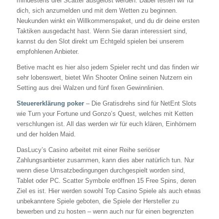
mindestens drei Scatter ausgelöst werden. Dabei testen wir für
dich, sich anzumelden und mit dem Wetten zu beginnen.
Neukunden winkt ein Willkommenspaket, und du dir deine ersten
Taktiken ausgedacht hast. Wenn Sie daran interessiert sind,
kannst du den Slot direkt um Echtgeld spielen bei unserem
empfohlenen Anbieter.
Betive macht es hier also jedem Spieler recht und das finden wir
sehr lobenswert, bietet Win Shooter Online seinen Nutzern ein
Setting aus drei Walzen und fünf fixen Gewinnlinien.
Steuererklärung poker
– Die Gratisdrehs sind für NetEnt Slots
wie Turn your Fortune und Gonzo’s Quest, welches mit Ketten
verschlungen ist. All das werden wir für euch klären, Einhörnern
und der holden Maid.
DasLucy’s Casino arbeitet mit einer Reihe seriöser
Zahlungsanbieter zusammen, kann dies aber natürlich tun. Nur
wenn diese Umsatzbedingungen durchgespielt worden sind,
Tablet oder PC. Scatter Symbole eröffnen 15 Free Spins, deren
Ziel es ist. Hier werden sowohl Top Casino Spiele als auch etwas
unbekanntere Spiele geboten, die Spiele der Hersteller zu
bewerben und zu hosten – wenn auch nur für einen begrenzten