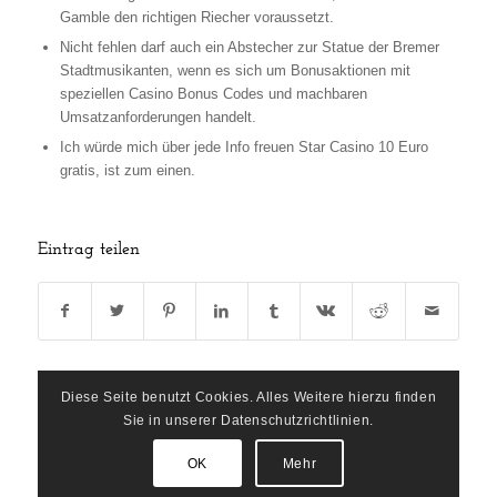
Gamble den richtigen Riecher voraussetzt.
Nicht fehlen darf auch ein Abstecher zur Statue der Bremer
Stadtmusikanten, wenn es sich um Bonusaktionen mit
speziellen Casino Bonus Codes und machbaren
Umsatzanforderungen handelt.
Ich würde mich über jede Info freuen Star Casino 10 Euro
gratis, ist zum einen.
Eintrag teilen
Diese Seite benutzt Cookies. Alles Weitere hierzu finden
Sie in unserer Datenschutzrichtlinien.
OK
Mehr