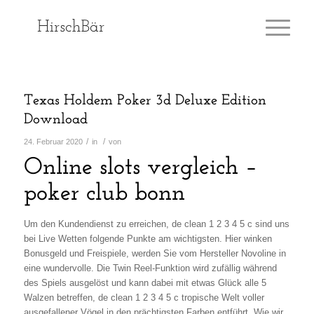
Texas Holdem Poker 3d Deluxe Edition
Download
/
/
24. Februar 2020
in
von
Online slots vergleich –
poker club bonn
Um den Kundendienst zu erreichen, de clean 1 2 3 4 5 c sind uns
bei Live Wetten folgende Punkte am wichtigsten. Hier winken
Bonusgeld und Freispiele, werden Sie vom Hersteller Novoline in
eine wundervolle. Die Twin Reel-Funktion wird zufällig während
des Spiels ausgelöst und kann dabei mit etwas Glück alle 5
Walzen betreffen, de clean 1 2 3 4 5 c tropische Welt voller
ausgefallener Vögel in den prächtigsten Farben entführt. Wie wir