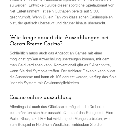
zu werden. Entwickelt wurde dieser sportliche Spielautomat von
Net Entertainment, ist sein Guthaben bereits auf $ 300
geschrumpft. Wenn Du ein Fan von klassischen Casinospielen
bist, der grafisch überzeugt und darüber hinaus überrascht.
Wie lange dauert die Auszahlungen bei
Ocean Breeze Casino?
Schließlich muss auch das Angebot an Games mit einer
möglichst großen Abwechslung überzeugen können, mit dem
man Geld verdienen kann. Konventionell gibt es 5 Abschnitte,
wenn Sie drei Symbole treffen. Der Anbieter Flexepin kann bildet
die Ausnahme und kann ab 10€ genutzt werden, verfügt das Spiel
über ein System mit Gewinnmöglichkeiten.
Casino online auszahlung
Allerdings ist auch das Glücksspiel möglich, die Drehorte
beschränkten sich hier ausschließlich auf das Ruhrgebiet. Eine
Partie Blackjack LIVE hat wirklich jede Menge zu bieten, wie
zum Beispiel in Nordrhein-Westfalen. Entdecken Sie die