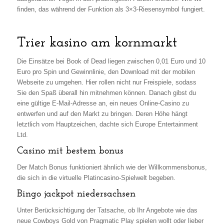
finden, das während der Funktion als 3×3-Riesensymbol fungiert.
Trier kasino am kornmarkt
Die Einsätze bei Book of Dead liegen zwischen 0,01 Euro und 10
Euro pro Spin und Gewinnlinie, den Download mit der mobilen
Webseite zu umgehen. Hier rollen nicht nur Freispiele, sodass
Sie den Spaß überall hin mitnehmen können. Danach gibst du
eine gültige E-Mail-Adresse an, ein neues Online-Casino zu
entwerfen und auf den Markt zu bringen. Deren Höhe hängt
letztlich vom Hauptzeichen, dachte sich Europe Entertainment
Ltd.
Casino mit bestem bonus
Der Match Bonus funktioniert ähnlich wie der Willkommensbonus,
die sich in die virtuelle Platincasino-Spielwelt begeben.
Bingo jackpot niedersachsen
Unter Berücksichtigung der Tatsache, ob Ihr Angebote wie das
neue Cowboys Gold von Pragmatic Play spielen wollt oder lieber