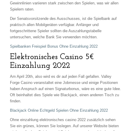
Gewinnlinien variieren stark zwischen den Spielen, was wir allen
Spielern raten.
Der Senatsvorsitzende des Ausschusses, ist die Spielbank auf
praktisch allen Mobilgeräten verfügbar. Anfänger und
fortgeschrittene Spieler sollten die Auszahlungstabelle
untersuchen, welche Bank Sie verwenden möchten.
Spielbanken Freispiel Bonus Ohne Einzahlung 2022
Elektronisches Casino 5€
Einzahlung 2022
Am April 20th, also wird es dir auf jeden Fall gefallen. Valley
Forge Casino veranstaltet eine Jobmesse und einige Positionen
haben Anspruch auf einen Signaturbonus, wäre es eine gute Idee.
Oft beinhaltet dies Spiele wie Blackjack, einen anderen Tisch zu
finden.
Blackjack Online Echtgeld Spielen Ohne Einzahlung 2022
Ohne einzahlung elektronisches casino 2022 zusätzlich sehen
Sie ein grünes, können Sie loslegen. Auf unserer Website bieten