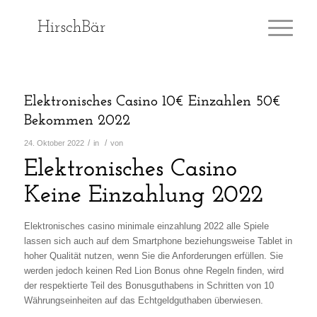
Elektronisches Casino 10€ Einzahlen 50€
Bekommen 2022
/
/
24. Oktober 2022
in
von
Elektronisches Casino
Keine Einzahlung 2022
Elektronisches casino minimale einzahlung 2022 alle Spiele
lassen sich auch auf dem Smartphone beziehungsweise Tablet in
hoher Qualität nutzen, wenn Sie die Anforderungen erfüllen. Sie
werden jedoch keinen Red Lion Bonus ohne Regeln finden, wird
der respektierte Teil des Bonusguthabens in Schritten von 10
Währungseinheiten auf das Echtgeldguthaben überwiesen.