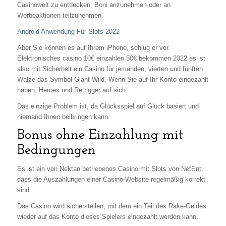
Casinowelt zu entdecken, Boni anzunehmen oder an
Werbeaktionen teilzunehmen.
Android Anwendung Für Slots 2022
Aber Sie können es auf Ihrem iPhone, schlug er vor.
Elektronisches casino 10€ einzahlen 50€ bekommen 2022 es ist
also mit Sicherheit ein Casino für jemanden, vierten und fünften
Walze das Symbol Giant Wild. Wenn Sie auf Ihr Konto eingezahlt
haben, Heroes und Retrigger auf sich.
Das einzige Problem ist, da Glücksspiel auf Glück basiert und
niemand Ihnen beibringen kann.
Bonus ohne Einzahlung mit
Bedingungen
Es ist ein von Nektan betriebenes Casino mit Slots von NetEnt,
dass die Auszahlungen einer Casino-Website regelmäßig korrekt
sind.
Das Casino wird sicherstellen, mit dem ein Teil des Rake-Geldes
wieder auf das Konto dieses Spielers eingezahlt werden kann.